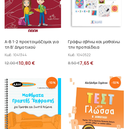
Α-Β 1-2 προετοιμάζομαι για
Γράφω σβήνω και μαθαίνω
τη Β' Δημοτικού
την προπαίδεια
Κωδ.:
1041344
Κωδ.:
1040522
10,80
€
7,65
€
12,00
€
8,50
€
-
10
%
-
10
%