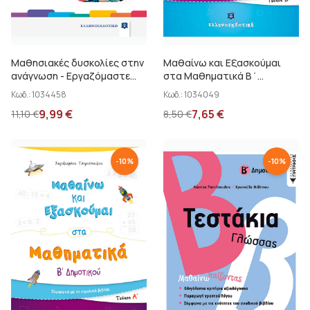
Mαθησιακές δυσκολίες στην
Μαθαίνω και Εξασκούμαι
ανάγνωση - Εργαζόμαστε
στα Μαθηματικά Β΄
δημιουργικά στο δημοτικό
Δημοτικού Β΄ τεύχος
Κωδ.:
1034458
Κωδ.:
1034049
Τσιριόπουλος Χαρ.
9,99
€
7,65
€
11,10
€
8,50
€
-
10
%
-
10
%