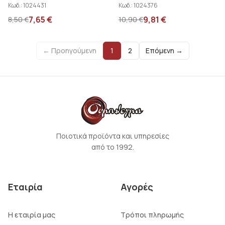
τεύχος Γκότση Γ. - ...
Κωδ.:
1024431
Κωδ.:
1024376
7,65
€
9,81
€
8,50
€
10,90
€
← Προηγούμενη
1
2
Επόμενη →
Ποιοτικά προϊόντα και υπηρεσίες
από το 1992.
Εταιρία
Αγορές
Η εταιρία μας
Τρόποι πληρωμής