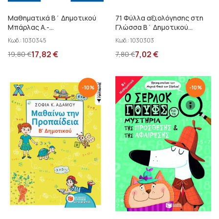
Μαθηματικά Β΄ Δημοτικού
71 Φύλλα αξιολόγησης στη
Μπάρλας Α.-...
Γλώσσα Β΄ Δημοτικού
Νάζαρη Χριστίνα
Κωδ.:
1030345
Κωδ.:
1030303
17,82
€
7,02
€
19,80
€
7,80
€
-
10
%
-
10
%