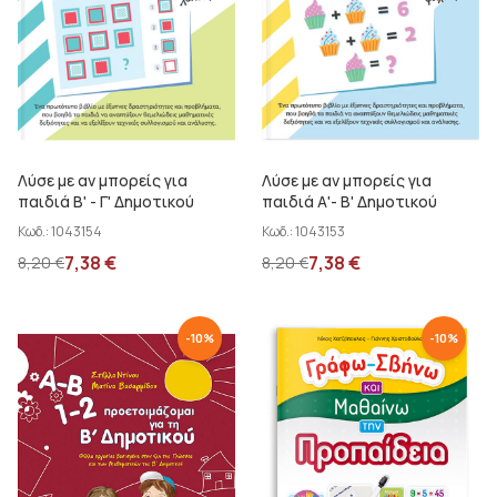
Delphine Urvoy
Piatzer Sabina
Λύσε με αν μπορείς για
Λύσε με αν μπορείς για
παιδιά Β' - Γ' Δημοτικού
παιδιά Α'- Β' Δημοτικού
Κωδ.:
1043154
Κωδ.:
1043153
7,38
€
7,38
€
8,20
€
8,20
€
-
10
%
-
10
%