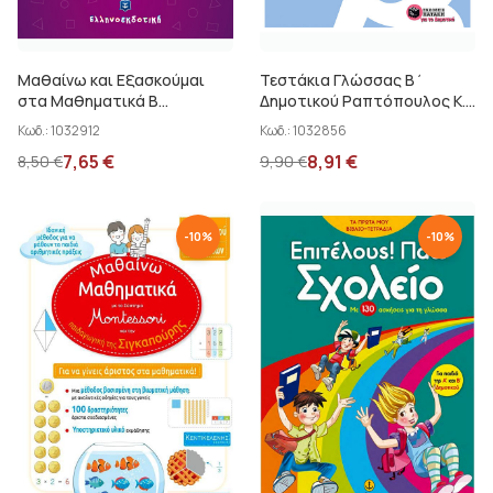
Μαθαίνω και Εξασκούμαι
Τεστάκια Γλώσσας Β΄
στα Μαθηματικά Β
Δημοτικού Ραπτόπουλος Κ.
Δημοτικού Α τεύχος
-...
Κωδ.:
1032912
Κωδ.:
1032856
Τσιριόπουλος Χαρ.
7,65
€
8,91
€
8,50
€
9,90
€
-
10
%
-
10
%