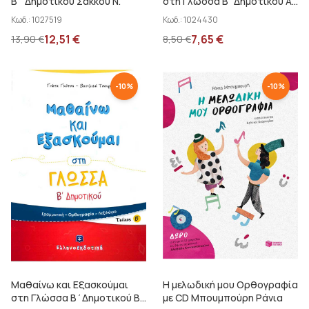
Β΄ Δημοτικού Σάκκου Ν.
στη Γλώσσα Β΄Δημοτικού Α΄
τεύχος Γκότση Γ. - ...
Κωδ.:
1027519
Κωδ.:
1024430
12,51
€
7,65
€
13,90
€
8,50
€
-
10
%
-
10
%
Μαθαίνω και Εξασκούμαι
Η μελωδική μου Ορθογραφία
στη Γλώσσα Β΄Δημοτικού Β΄
με CD Μπουμπούρη Ράνια