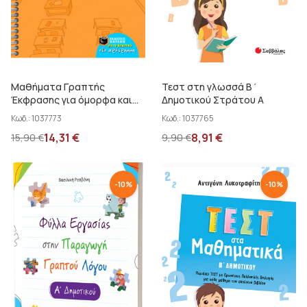
Μαθήματα Γραπτής
Τεστ στη γλωσσά Β΄
Έκφρασης για όμορφα και
Δημοτικού Στράτου Α
σωστά κείμενα Α' Β' και Γ'
Κωδ.:
1037773
Κωδ.:
1037765
Δημοτικού
14,31
€
8,91
€
15,90
€
9,90
€
-
10
%
-
10
%