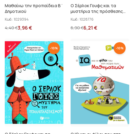
Μαθαίνω την προπαίδεια Β΄
Ο Σέρλοκ Γουφς και τα
Δημοτικού
μυστήρια της πρόσθεσης
και της αφαίρεσης
Κωδ.:
1029394
Κωδ.:
1028776
3,96
€
6,21
€
4,40
€
6,90
€
-
10
%
-
10
%