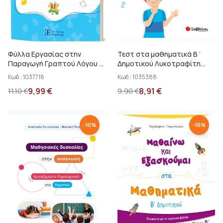
Φύλλα Εργασίας στην
Τεστ στα μαθηματικά Β΄
Παραγωγή Γραπτού Λόγου Α'
Δημοτικού Λυκοτραφίτη
Δημοτικού
Αντ.
Κωδ.:
1037718
Κωδ.:
1035388
9,99
€
8,91
€
11,10
€
9,90
€
-
10
%
-
10
%