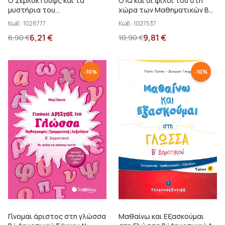
Ο Σέρλοκ Γουφς και τα
Ο IQ και οι φίλοι του στη
μυστήρια του
χώρα των Μαθηματικών Β΄
πολλαπλασιασμού
Δημοτικού 7+
Κωδ.:
1028777
Κωδ.:
1027537
6,21
€
9,81
€
6,90
€
10,90
€
-
10
%
-
10
%
Γίνομαι άριστος στη γλώσσα
Μαθαίνω και Εξασκούμαι