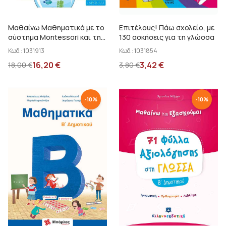
Μαθαίνω Μαθηματικά με το
Επιτέλους! Πάω σχολείο, με
σύστημα Montessori και την
130 ασκήσεις για τη γλώσσα
παιδαγωγική της
Κωδ.:
1031913
Κωδ.:
1031854
Σιγκαπούρης Β΄ Δημοτικού
16,20
€
3,42
€
18,00
€
3,80
€
-
10
%
-
10
%