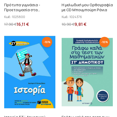
Πρότυπα γυμνάσια -
Η μελωδική μου Ορθογραφία
Προετοιμασία στα
με CD Μπουμπούρη Ράνια
Μαθηματικά ΣΤ΄ Δημοτικού
Κωδ.:
1025800
Κωδ.:
1024376
Παπαδάκης Β.
16,11
€
9,81
€
17,90
€
10,90
€
-
10
%
-
10
%