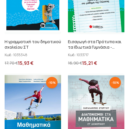
Η γραμματική του δημοτικού
Εισαγωγή στα Πρότυπα και
σχολείου ΣΤ
τα Ιδιωτικά Γυμνάσια -
Προετοιμασία στο μάθημα
Κωδ.:
1035348
Κωδ.:
1033717
της Γλώσσας
15,93
€
15,21
€
17,70
€
16,90
€
Γιαννακόπουλος Αθ.
-
10
%
-
10
%