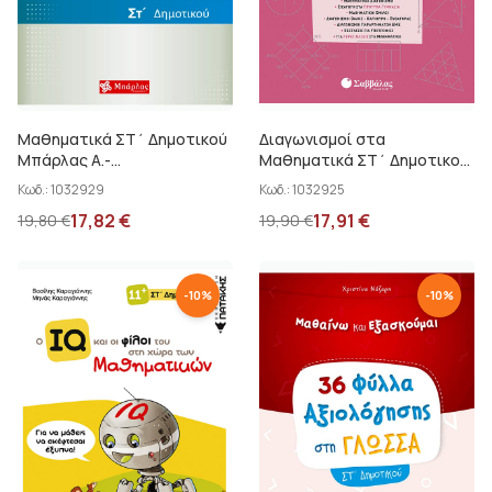
Μαθηματικά ΣΤ΄ Δημοτικού
Διαγωνισμοί στα
Μπάρλας Α.-...
Μαθηματικά ΣΤ΄ Δημοτικού
Στεργίου Χαρ.
Κωδ.:
1032929
Κωδ.:
1032925
17,82
€
17,91
€
19,80
€
19,90
€
-
10
%
-
10
%