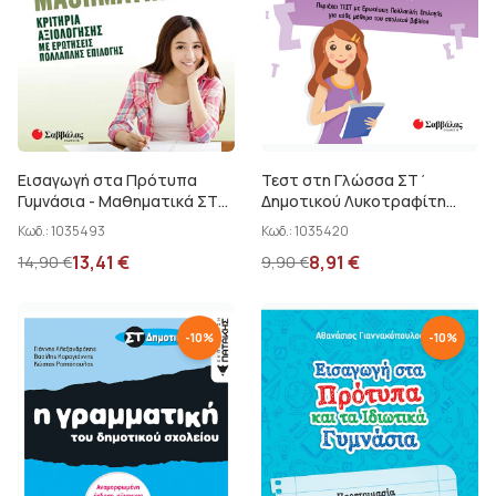
Εισαγωγή στα Πρότυπα
Τεστ στη Γλώσσα ΣΤ΄
Γυμνάσια - Μαθηματικά ΣΤ΄
Δημοτικού Λυκοτραφίτη
Δημοτικού Παπαδάκης Β.
Αντ.-...
Κωδ.:
1035493
Κωδ.:
1035420
13,41
€
8,91
€
14,90
€
9,90
€
-
10
%
-
10
%