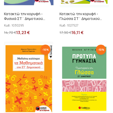
Κατακτώ την κορυφή -
Κατακτώ την κορυφή -
Φυσικά ΣΤ΄ Δημοτικού
Γλώσσα ΣΤ΄ Δημοτικού
Γρηγορίου Β.-...
Κυριαζή Η.
Κωδ.:
1030295
Κωδ.:
1027527
13,23
€
16,11
€
14,70
€
17,90
€
-
10
%
-
10
%