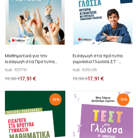
Σάκου Νίκη - Στράτου Αλεξάνδρα
Σουλάνη Φιλιώ
Στεργίου Χαράλαμπος
Στράτου Αλεξάνδρα
Συλλογικό έργο
Μαθηματικά για την
Τουτουντζή Ουρανία
Εισαγωγή στα πρότυπα
εισαγωγή στα Πρότυπα
γυμνάσια Γλώσσα ΣΤ΄
Τσάμης Γ. - Λεμπέση Μ. - Βαλεριάνου Α.
Γυμνάσια Παπαδάκης Β.
Δημοτικού Ντρίνια Θ.
Κωδ.:
1037751
Κωδ.:
1035495
Τσάμης Γ. - Οικονόμου Α.
17,91
€
17,91
€
19,90
€
19,90
€
Τσαντάκου Μαρία
Τσολακίδου Ε. - Παπαντωνίου Π.
-
10
%
-
10
%
Τσολακίδου Ε. - Αντωνοπούλου Μ. - Αραπάκη Μ. - Παπαντωνίου Ε.
Χριστόπουλος Κ. - Παπαδόπουλος Ν.
Piatzer Sabina