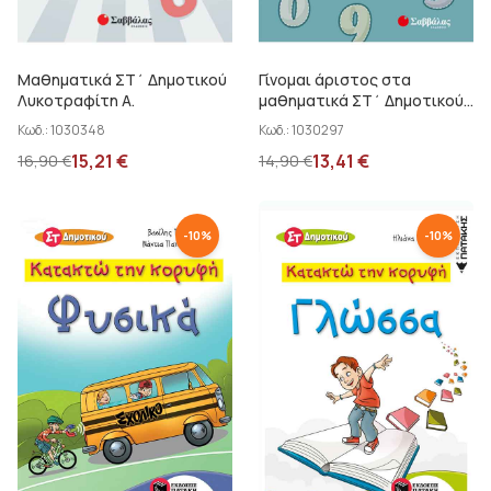
Μαθηματικά ΣΤ΄ Δημοτικού
Γίνομαι άριστος στα
Λυκοτραφίτη Α.
μαθηματικά ΣΤ΄ Δημοτικού
Λυκοτραφίτη Α.
Κωδ.:
1030348
Κωδ.:
1030297
15,21
€
13,41
€
16,90
€
14,90
€
-
10
%
-
10
%