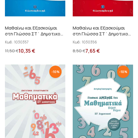
Μαθαίνω και Εξασκούμαι
Μαθαίνω και Εξασκούμαι
στη Γλώσσα ΣΤ΄ Δημοτικού
στη Γλώσσα ΣΤ΄ Δημοτικού
Β΄ τεύχος Γκότση Γιώτα -...
Α΄ τεύχος Γκότση Γιώτα -...
Κωδ.:
1030357
Κωδ.:
1030356
10,35
€
7,65
€
11,50
€
8,50
€
-
10
%
-
10
%