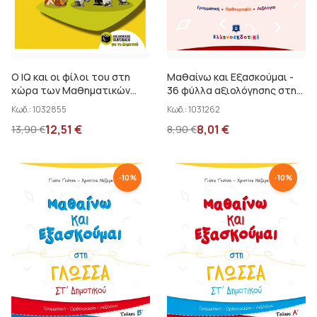
Ο IQ και οι φίλοι του στη
Μαθαίνω και Εξασκούμαι -
χώρα των Μαθηματικών
36 φύλλα αξιολόγησης στη
ΣΤ΄ Δημοτικού 11+
Γλώσσα ΣΤ΄ Δημοτικού
Κωδ.:
1032855
Κωδ.:
1031262
Νάζαρη Χ.
12,51
€
8,01
€
13,90
€
8,90
€
-
10
%
-
10
%