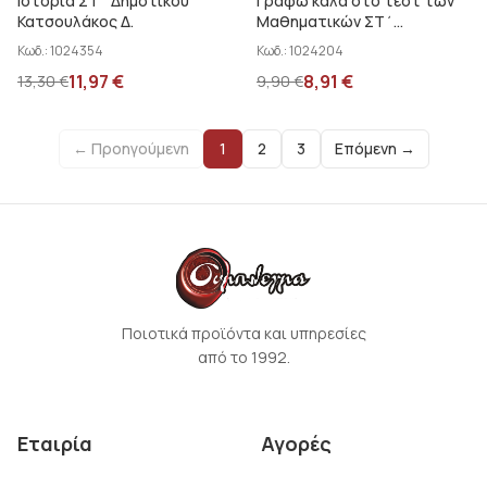
Ιστορία ΣΤ΄ Δημοτικού
Γράφω καλά στο τεστ των
Κατσουλάκος Δ.
Μαθηματικών ΣΤ΄
Δημοτικού Παπαθανασίου
Κωδ.:
1024354
Κωδ.:
1024204
Γ.-...
11,97
€
8,91
€
13,30
€
9,90
€
← Προηγούμενη
1
2
3
Επόμενη →
Ποιοτικά προϊόντα και υπηρεσίες
από το 1992.
Εταιρία
Αγορές