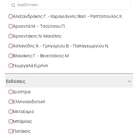
Κοινωνική και πολιτική αγωγη
Αλεξανδράκης Γ. - Καραγιάννης Βασ. - Ραπτόπουλος Κ.
Μαθηματικά
Αρχοντά Μ. - Τσούτσου Π.
Ορθογραφία
Αρχοντάκης Ν. Μανόλης
Παραγωγή γραπτού λόγου
Ασλανίδης Ά. - Γρηγορίου Β. - Παπαγεωργίου Ν.
Συντακτικό
Βλαχάκης Γ. - Βενετσάνος Μ.
Φυσικά
Γεωργαλά Ειρήνη
Γιαννακόπουλος Αθανάσιος
Εκδόσεις
Γκότση Γιώτα , Νάζαρη Χριστίνα
Διόπτρα
Γκότση Σ. - Βαλεριάνος Δ.
Ελληνοεκδοτική
Γρηγορίου Β. - Παπαγεωργίου Ν.
Μεταίχμιο
Δαρλάση Αγγελική - Κυριαζή Ηλιάνα
Μπάρλας
Ευαγγελόπουλος Α. - Καραγιάννης B.
Πατάκης
Ευαγγελόπουλος Αλέξανδρος