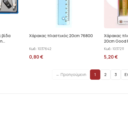
ε βίδα
Χάρακας πλαστικός 20cm 76800
Χάρακας πλ
ση
20cm Good 
FZ
Κωδ.:
1037642
Κωδ.:
1037211
0,80
€
5,20
€
← Προηγούμενη
1
2
3
Ε