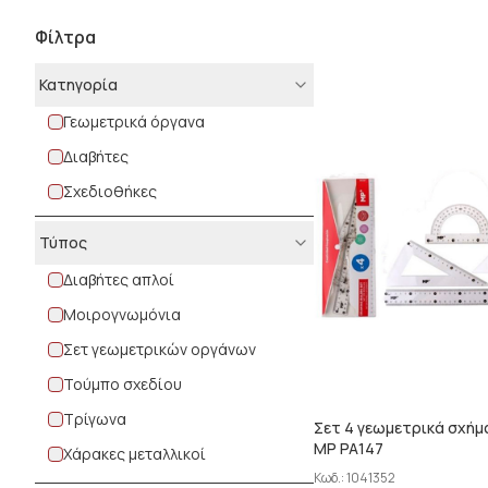
Φίλτρα
Κατηγορία
Γεωμετρικά όργανα
Διαβήτες
Σχεδιοθήκες
Τύπος
Διαβήτες απλοί
Μοιρογνωμόνια
Σετ γεωμετρικών οργάνων
Τούμπο σχεδίου
Τρίγωνα
Σετ 4 γεωμετρικά σχή
MP PA147
Χάρακες μεταλλικοί
Κωδ.:
1041352