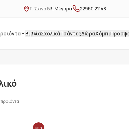
Γ. Σχινά 53, Μέγαρα
22960 21148
ροϊόντα
Βιβλία
Σχολικά
Τσάντες
Δώρα
Χόμπι
Προσφ
λικό
προϊόντα
ΝΕΟ