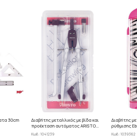
ματα 30cm
Διαβήτης μεταλλικός με βίδα και
Διαβήτης με
προέκταση αυτόματος ARISTO
ρύθμισης Eb
AR55448
571701
Κωδ.:
1041239
Κωδ.:
1039362