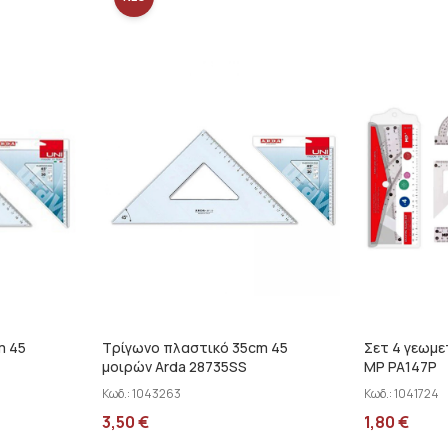
m 45
Τρίγωνο πλαστικό 35cm 45
Σετ 4 γεωμ
μοιρών Arda 28735SS
MP PA147P
Κωδ.:
1043263
Κωδ.:
1041724
3,50
€
1,80
€