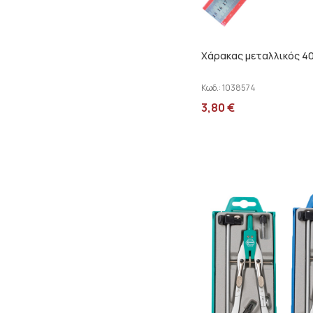
Χάρακας μεταλλικός 4
Κωδ.:
1038574
3,80
€