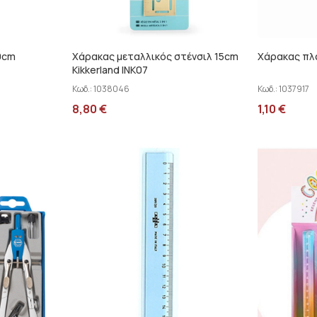
0cm
Χάρακας μεταλλικός στένσιλ 15cm
Χάρακας πλ
Kikkerland INK07
Κωδ.:
1038046
Κωδ.:
1037917
8,80
€
1,10
€