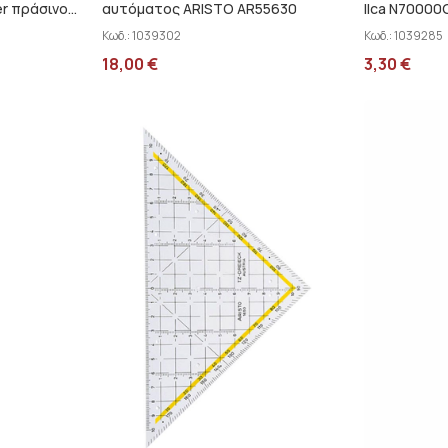
er πράσινο
αυτόματος ARISTO AR55630
Ilca N70000
Κωδ.:
1039302
Κωδ.:
1039285
18,00
€
3,30
€