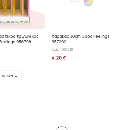
αστικός τριγωνικός
Χάρακας 30cm Good Feelings
Feelings 956798
957290
Κωδ.:
1037210
4,20
€
πόμενη →