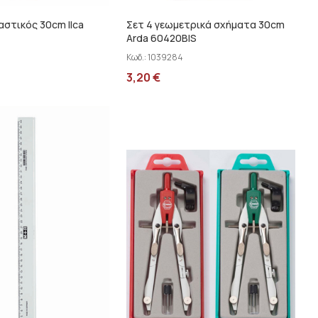
στικός 30cm Ilca
Σετ 4 γεωμετρικά σχήματα 30cm
Arda 60420BIS
Κωδ.:
1039284
3,20
€