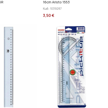
GR
16cm Aristo 1553
Κωδ.:
1039287
3,50
€