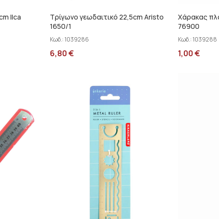
m Ilca
Τρίγωνο γεωδαιτικό 22,5cm Aristo
Χάρακας πλα
1650/1
76900
Κωδ.:
1039286
Κωδ.:
1039288
6,80
€
1,00
€