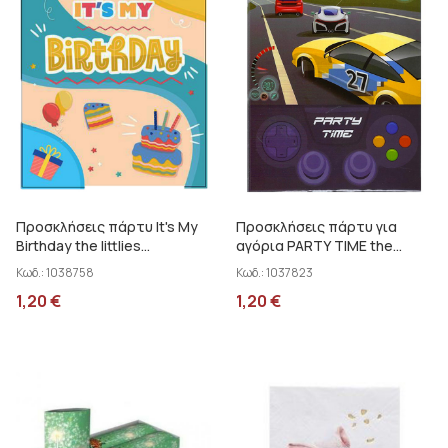
Προσκλήσεις πάρτυ It's My
Προσκλήσεις πάρτυ για
Birthday the littlies
αγόρια PARTY TIMΕ the
000646740
littlies 0646740
Κωδ.:
1038758
Κωδ.:
1037823
1,20
€
1,20
€