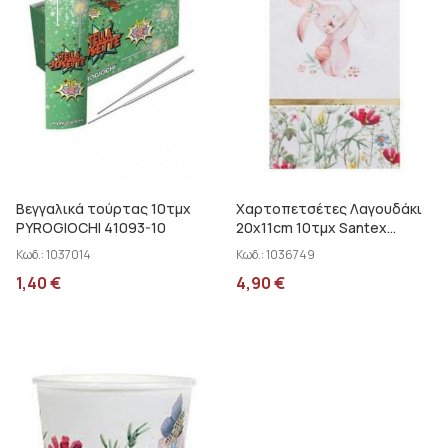
Βεγγαλικά τούρτας 10τμχ
Χαρτοπετσέτες Λαγουδάκι
PYROGIOCHI 41093-10
20x11cm 10τμχ Santex
000783899
Κωδ.:
1037014
Κωδ.:
1036749
1,40
€
4,90
€