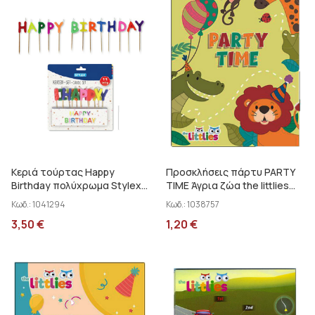
Κεριά τούρτας Happy
Προσκλήσεις πάρτυ PARTY
Birthday πολύχρωμα Stylex
TIME Άγρια ζώα the littlies
10721
000646740
Κωδ.:
1041294
Κωδ.:
1038757
3,50
€
1,20
€