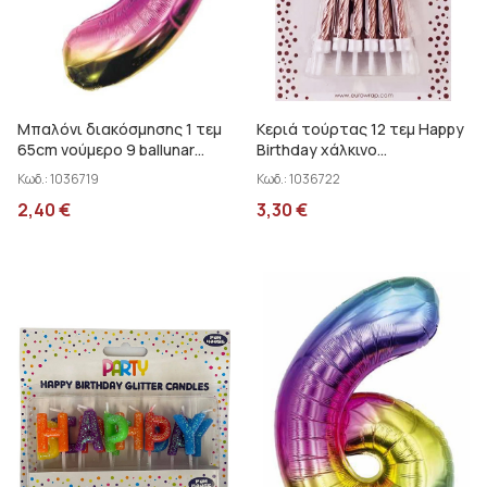
Μπαλόνι διακόσμησης 1 τεμ
Κεριά τούρτας 12 τεμ Happy
65cm νούμερο 9 ballunar
Birthday χάλκινο
30372-9MC
Clairefontaine 26820-RGC
Κωδ.:
1036719
Κωδ.:
1036722
2,40
€
3,30
€