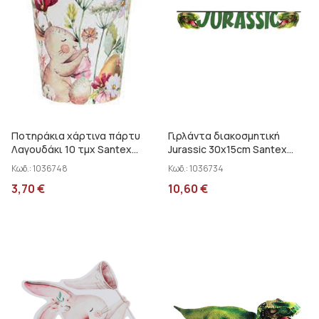
Ποτηράκια χάρτινα πάρτυ
Γιρλάντα διακοσμητική
Λαγουδάκι 10 τμχ Santex
Jurassic 30x15cm Santex
000783799
000753899
Κωδ.:
1036748
Κωδ.:
1036734
3,70
€
10,60
€