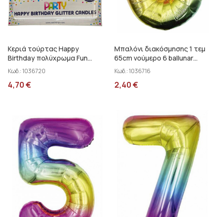
Κεριά τούρτας Happy
Μπαλόνι διακόσμησης 1 τεμ
Birthday πολύχρωμα Fun
65cm νούμερο 6 ballunar
House 12825-HBMC
30372-6MC
Κωδ.:
1036720
Κωδ.:
1036716
4,70
€
2,40
€