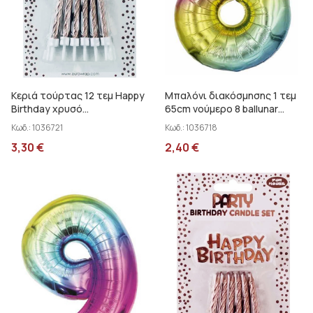
Κεριά τούρτας 12 τεμ Happy
Μπαλόνι διακόσμησης 1 τεμ
Birthday χρυσό
65cm νούμερο 8 ballunar
Clairefontaine 26577-GCC
30372-8MC
Κωδ.:
1036721
Κωδ.:
1036718
3,30
€
2,40
€