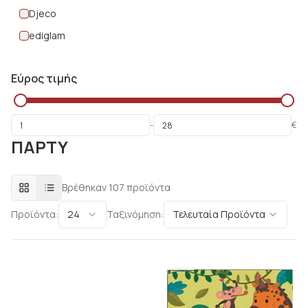
Djeco
ediglam
Fun house
Εύρος τιμής
LEGAMI
Luna
PYROGIOCHI
-
€
ΠΑΡΤΥ
Santex
Santoro gorjuss
Βρέθηκαν
107
προϊόντα
Scrapcooking
ScrapCooking
Προϊόντα:
24
Ταξινόμηση:
Τελευταία Προϊόντα
Stylex
STYLEX
the littlies
TRENDHAUS