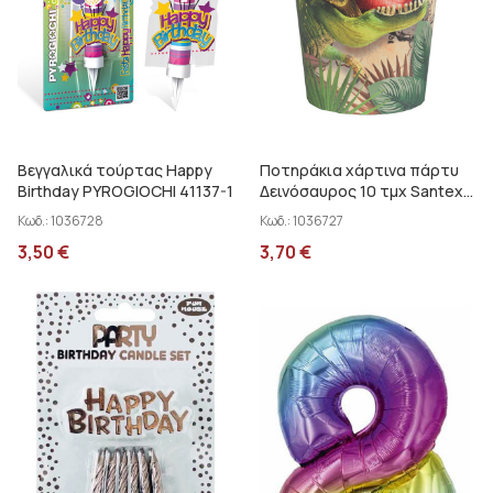
Βεγγαλικά τούρτας Happy
Ποτηράκια χάρτινα πάρτυ
Birthday PYROGIOCHI 41137-1
Δεινόσαυρος 10 τμχ Santex
000728699
Κωδ.:
1036728
Κωδ.:
1036727
3,50
€
3,70
€