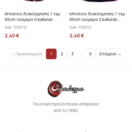
Μπαλόνι διακόσμησης 1 τεμ
Μπαλόνι διακόσμησης 1 τεμ
65cm νούμερο 0 ballunar
65cm νούμερο 2 ballunar
30372-0MC
30372-2MC
Κωδ.:
1036710
Κωδ.:
1036712
2,40
€
2,40
€
…
← Προηγούμενη
1
2
3
5
Επόμενη →
Ποιοτικά προϊόντα και υπηρεσίες
από το 1992.