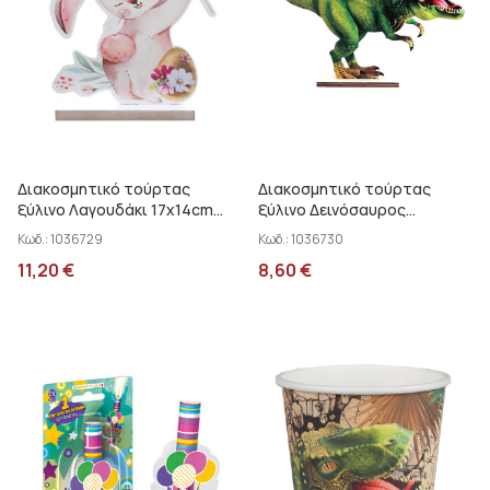
Διακοσμητικό τούρτας
Διακοσμητικό τούρτας
ξύλινο Λαγουδάκι 17x14cm
ξύλινο Δεινόσαυρος
Santex 000784199
24x12cm Santex 000753999
Κωδ.:
1036729
Κωδ.:
1036730
11,20
€
8,60
€