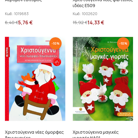
ιδέες Ε509
Κωδ.:
1019683
Κωδ.:
1002620
5,76
€
14,33
€
6,40
€
15,92
€
-
10
%
-
10
%
Χριστούγεννα νέες όμορφες
Χριστούγεννα μαγικές
δημιουργίες
γιορτές ΝΔ01