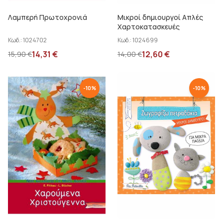
Λαμπερή Πρωτοχρονιά
Μικροί δημιουργοί Απλές
Χαρτοκατασκευές
Κωδ.:
1024702
Κωδ.:
1024699
14,31
€
12,60
€
15,90
€
14,00
€
-
10
%
-
10
%