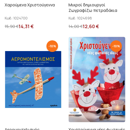
Χαρούμενα Χριστούγεννα
Μικροί δημιουργοί
Ζωγραφίζω πετραδάκια
Κωδ.:
1024700
Κωδ.:
1024698
14,31
€
12,60
€
15,90
€
14,00
€
-
10
%
-
10
%
Αερομοντελισμός
Χριστούγεννα νέες φωτεινές