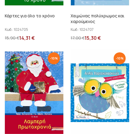
Κάρτες για όλο το χρόνο
Χειμώνας πολύχρωμος και
χαρούμενος
Κωδ.:
1024705
Κωδ.:
1024707
14,31
€
15,30
€
15,90
€
17,00
€
-
10
%
-
10
%