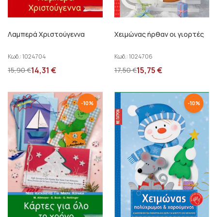
Λαμπερά Χριστούγεννα
Χειμώνας ήρθαν οι γιορτές
Κωδ.:
1024704
Κωδ.:
1024706
14,31
€
15,75
€
15,90
€
17,50
€
-
10
%
-
10
%