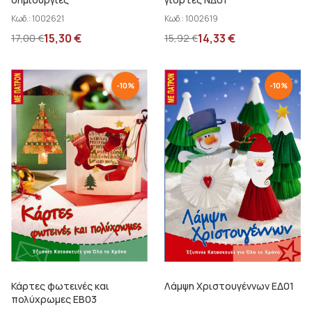
Κωδ.:
1002621
Κωδ.:
1002619
15,30
€
14,33
€
17,00
€
15,92
€
-
10
%
-
10
%
Κάρτες φωτεινές και
Λάμψη Χριστουγέννων ΕΔ01
πολύχρωμες ΕΒ03