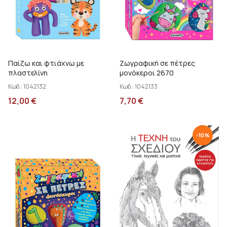
Παίζω και φτιάχνω με
Ζωγραφική σε πέτρες
πλαστελίνη
μονόκεροι 2670
Κωδ.:
1042132
Κωδ.:
1042133
12,00
€
7,70
€
-
10
%