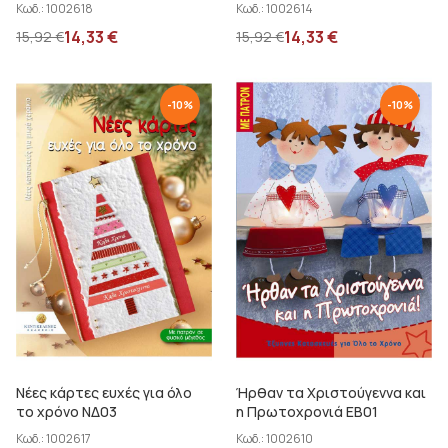
Κωδ.:
1002618
Κωδ.:
1002614
14,33
€
14,33
€
15,92
€
15,92
€
-
10
%
-
10
%
Νέες κάρτες ευχές για όλο
Ήρθαν τα Χριστούγεννα και
το χρόνο ΝΔ03
η Πρωτοχρονιά ΕΒ01
Κωδ.:
1002617
Κωδ.:
1002610