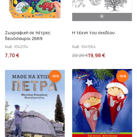
Ζωγραφική σε πέτρες
Η τέχνη του σχεδίου
δεινόσαυροι 2669
Κωδ.:
1042134
Κωδ.:
1041364
7,70
€
19,98
€
22,20
€
-
10
%
-
10
%