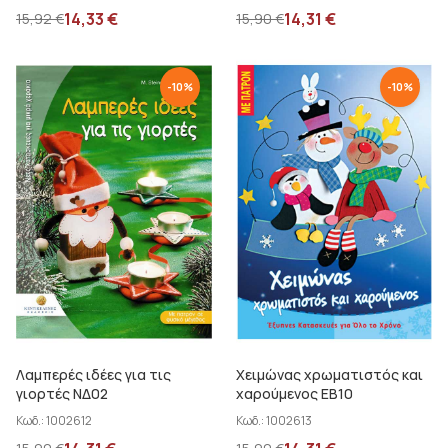
14,33
€
14,31
€
15,92
€
15,90
€
-
10
%
-
10
%
Λαμπερές ιδέες για τις
Χειμώνας χρωματιστός και
γιορτές ΝΔ02
χαρούμενος ΕΒ10
Κωδ.:
1002612
Κωδ.:
1002613