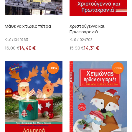
Μάθε να χτίζεις πέτρα
Χριστούγεννα και
Πρωτοχρονιά
Κωδ.:
1040763
Κωδ.:
1024703
14,40
€
14,31
€
16,00
€
15,90
€
-
10
%
-
10
%