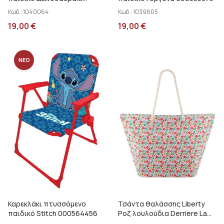
000585876
Κωδ.:
1040064
Κωδ.:
1039805
19,00
€
19,00
€
ΝΕΟ
Καρεκλάκι πτυσσόμενο
Τσάντα θαλάσσης Liberty
παιδικό Stitch 000564456
Ροζ λουλούδια Derriere La
Porte D060-P090110