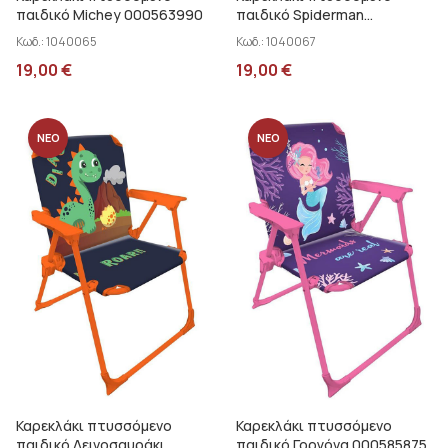
παιδικό Michey 000563990
παιδικό Spiderman
000508272
Κωδ.:
1040065
Κωδ.:
1040067
19,00
€
19,00
€
ΝΕΟ
ΝΕΟ
Καρεκλάκι πτυσσόμενο
Καρεκλάκι πτυσσόμενο
παιδικό Δεινοσαυράκι
παιδικό Γοργόνα 000585875