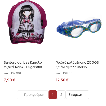
Santoro gorjuss Καπέλο
Γυαλιά κολύμβησης ZOGGS
τζόκεϊ No54 - Sugar and
ζωάκια μπλε 05886
Spice SA01006
Κωδ.:
1023191
Κωδ.:
1011166
7,90
€
17,50
€
← Προηγούμενη
1
2
Επόμενη →