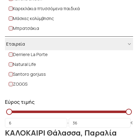
Καρεκλάκια πτυσσόμενα παιδικά
Μάσκες κολύμβησης
Μπρατσάκια
Πετσέτες θαλάσσης
Εταιρεία
Τσάντες θαλάσσης
Derriere La Porte
Τσουγκράνες
Natural Life
Φτυαράκια
Santoro gorjuss
ZOGGS
Εύρος τιμής
-
€
ΚΑΛΟΚΑΙΡΙ Θάλασσα, Παραλία