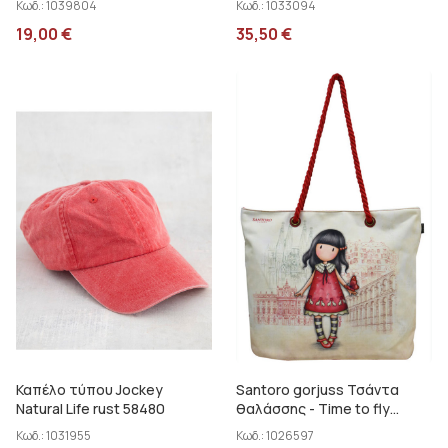
Κωδ.:
1039804
Κωδ.:
1033094
19,00
€
35,50
€
Καπέλο τύπου Jockey
Santoro gorjuss Τσάντα
Natural Life rust 58480
θαλάσσης - Time to fly
SA07104
Κωδ.:
1031955
Κωδ.:
1026597