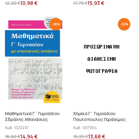
10,98
€
15,93
€
12,20
€
17,70
€
-
10
%
-
10
%
Μαθηματικά Γ΄ Γυμνασίου
Χημεία Γ΄ Γυμνασίου
Σδράλης Αθανάσιος
Πουλόπουλος Γεράσιμος
Κωδ.:
1022237
Κωδ.:
1017904
14,94
€
13,68
€
16,60
€
15,20
€