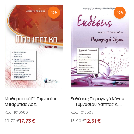
-
10
%
-
10
%
Μαθηματικά Γ΄ Γυμνασίου
Εκθέσεις Παραγωγή λόγου
Μπάρμπας Αστ.
Γ΄ Γυμνασίου Λάππας Δ.,
Παραστατίδου Ν.
Κωδ.:
1016586
Κωδ.:
1016585
17,73
€
12,51
€
19,70
€
13,90
€