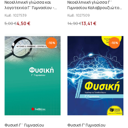
Νεοελληνική γλώσσα και
Νεοελληνική γλώσσα Γ΄
λογοτεχνία Γ΄Γυμνασίου -
Γυμνασίου Καλαβρουζιώτου
Κριτήρια αξιολόγησης
Δ.
Κωδ.:
1027539
Κωδ.:
1027509
Τσιφτελίδου Γ.
4,50
€
13,41
€
5,00
€
14,90
€
-
10
%
-
10
%
Φυσική Γ΄ Γυμνασίου
Φυσική Γ' Γυμνασίου