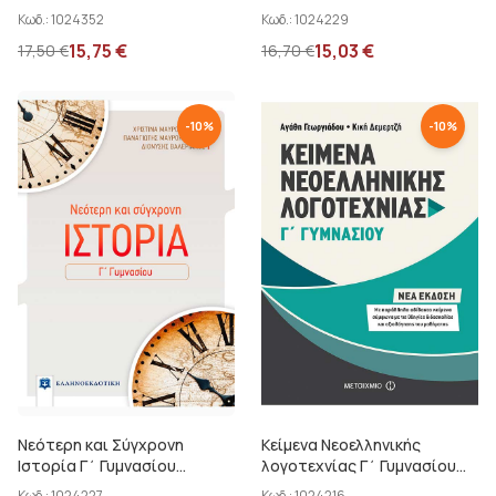
Κωδ.:
1024352
Κωδ.:
1024229
15,75
€
15,03
€
17,50
€
16,70
€
-
10
%
-
10
%
Νεότερη και Σύγχρονη
Κείμενα Νεοελληνικής
Ιστορία Γ΄ Γυμνασίου
λογοτεχνίας Γ΄ Γυμνασίου
Μαυροκέφαλου Χ.- ...
Γεωργιάδου Α.-...
Κωδ.:
1024227
Κωδ.:
1024216