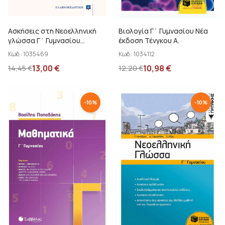
Σαββάλας Κ. Άγγελος - Σαββάλας Κ. Σπύρος
Σακελλαριάδης Χ. Γεώργιος
Ασκήσεις στη Νεοελληνική
Βιολογία Γ΄ Γυμνασίου Νέα
γλώσσα Γ΄ Γυμνασίου
έκδοση Τένγκου Α.
Σαλαμαστράκης Σ.- Μπαρμπαρή-Σαλαμαστράκη Μ.
Νάζαρη Χ.
Κωδ.:
1035469
Κωδ.:
1034112
Σαλτερής Κώστας
13,00
€
10,98
€
14,45
€
12,20
€
Σαρρηγιάννης Αντώνης
Σαρρής Μιχάλης
-
10
%
-
10
%
Σδράλης Αθανάσιος
Στεργίου Χαρ. - Νάκης Χρ.
Στράτου Αλεξάνδρα
Σωτηρίου Πηνελόπη
Τένγκου Αμαλία
Τζουβάρας Θ. - Τζιρώνης Κ.
Τσιφτελίδου Γ. - ...
Φλώρος Σπύρος