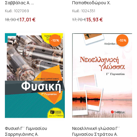
Σαββάλας Α. ...
Παπαθεοδώρου Χ.
Κωδ.:
1027069
Κωδ.:
1024351
17,01
€
15,93
€
18,90
€
17,70
€
-
10
%
-
10
%
Φυσική Γ΄ Γυμνασίου
Νεοελληνική γλώσσα Γ΄
Σαρρηγιάννης Α.
Γυμνασίου Στράτου Α.