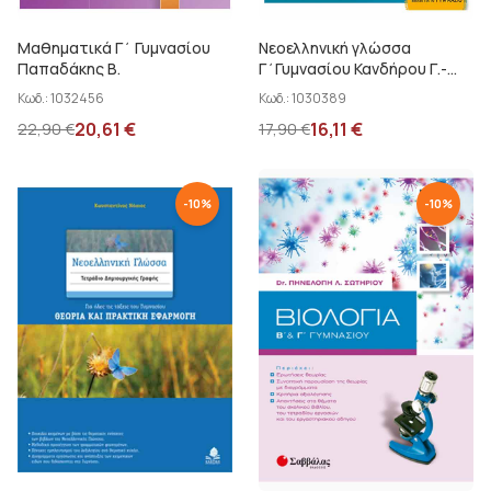
Φουστέρη Ε. - Ρεκούμης Κ.
Μαθηματικά Γ΄ Γυμνασίου
Νεοελληνική γλώσσα
Φραγκούλης Κ. Αθανάσιος
Παπαδάκης Β.
Γ΄Γυμνασίου Κανδήρου Γ.-...
Ψωμά Μαρία
Κωδ.:
1032456
Κωδ.:
1030389
20,61
€
16,11
€
22,90
€
17,90
€
McGavigan P. - Παπαριστείδου Ε.
-
10
%
-
10
%