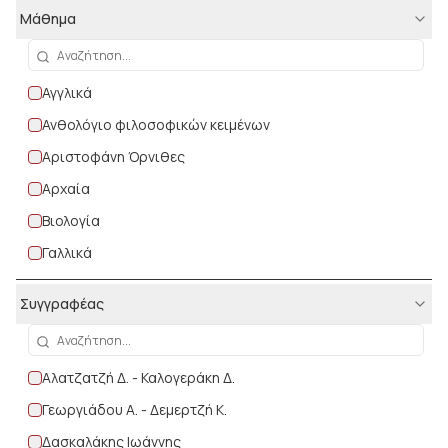
Μάθημα
Αγγλικά
Ανθολόγιο φιλοσοφικών κειμένων
Αριστοφάνη Όρνιθες
Αρχαία
Βιολογία
Γαλλικά
Έκθεση
Συγγραφέας
Ευριπίδη Ελένη
Θρησκευτικά
Αλατζατζή Δ. - Καλογεράκη Δ.
Ιστορία
Γεωργιάδου Α. - Δεμερτζή Κ.
Κείμενα Νεοελληνικής λογοτεχνίας
Δασκαλάκης Ιωάννης
Κοινωνική και πολιτική αγωγή