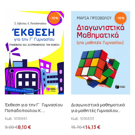
-
10
%
-
10
%
Έκθεση για την Γ΄ Γυμνασίου
Διαγωνιστικά μαθηματικά
Παπαδοπούλου Κ. ...
για μαθητές Γυμνασίου
Πριοβόλου Μ.
Κωδ.:
1016861
Κωδ.:
1016833
8,10
€
14,13
€
9,00
€
15,70
€