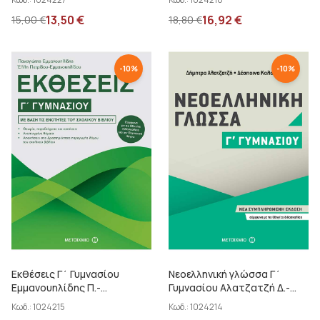
13,50
€
16,92
€
15,00
€
18,80
€
-
10
%
-
10
%
Εκθέσεις Γ΄ Γυμνασίου
Νεοελληνική γλώσσα Γ΄
Εμμανουηλίδης Π.-...
Γυμνασίου Αλατζατζή Δ.-...
Κωδ.:
1024215
Κωδ.:
1024214