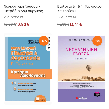
Νεοελληνική Γλώσσα -
Βιολογία Β΄ & Γ΄ Γυμνασίου
Τετράδιο Δημιουργικής
Σωτηρίου Π.
Γραφής για όλο το Γυμνάσιο
Κωδ.:
1030223
Κωδ.:
1027559
Νάσιος Κ.
10,80
€
13,41
€
12,00
€
14,90
€
-
10
%
-
10
%