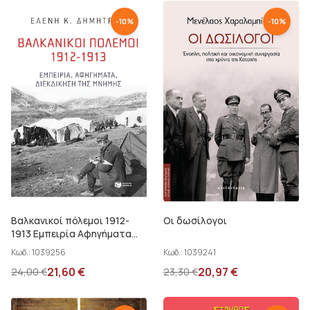
-
10
%
-
10
%
Βαλκανικοί πόλεμοι 1912-
Οι δωσίλογοι
1913 Εμπειρία Αφηγήματα
Διεκδίκηση της Μνήμης
Κωδ.:
1039256
Κωδ.:
1039241
21,60
€
20,97
€
24,00
€
23,30
€