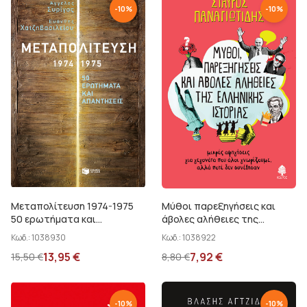
-
10
%
-
10
%
Μεταπολίτευση 1974-1975
Μύθοι παρεξηγήσεις και
50 ερωτήματα και
άβολες αλήθειες της
απαντήσεις
ελληνικής ιστορίας
Κωδ.:
1038930
Κωδ.:
1038922
13,95
€
7,92
€
15,50
€
8,80
€
-
10
%
-
10
%