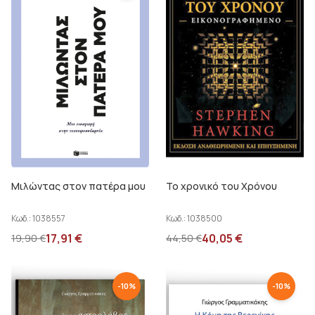
Μιλώντας στον πατέρα μου
Το χρονικό του Χρόνου
Κωδ.:
1038557
Κωδ.:
1038500
17,91
€
40,05
€
19,90
€
44,50
€
-
10
%
-
10
%