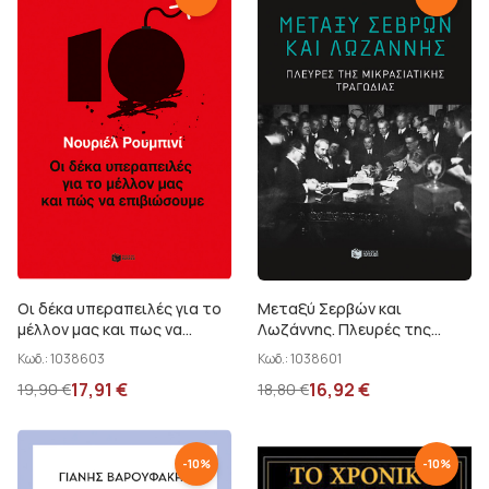
Οι δέκα υπεραπειλές για το
Μεταξύ Σερβών και
μέλλον μας και πως να
Λωζάννης. Πλευρές της
επιβιώσουμε
μικρασιατικής τραγωδίας
Κωδ.:
1038603
Κωδ.:
1038601
17,91
€
16,92
€
19,90
€
18,80
€
-
10
%
-
10
%