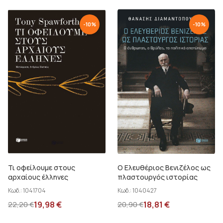
Mlodinow Leonard
-
10
%
-
10
%
Mosse Claude
Price Bill
Randall Munroe
Rhodes P. J.
Rovelli Carlo
Spawforth Tony
Sutherland John
Wohlleben Peter
Τι οφείλουμε στους
Ο Ελευθέριος Βενιζέλος ως
αρχαίους έλληνες
πλαστουργός ιστορίας
Κωδ.:
1041704
Κωδ.:
1040427
19,98
€
18,81
€
22,20
€
20,90
€