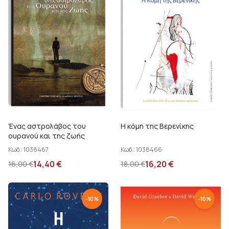
Ένας αστρολάβος του
Η κόμη της Βερενίκης
ουρανού και της ζωής
Κωδ.:
1038467
Κωδ.:
1038466
14,40
€
16,20
€
16,00
€
18,00
€
-
10
%
-
10
%