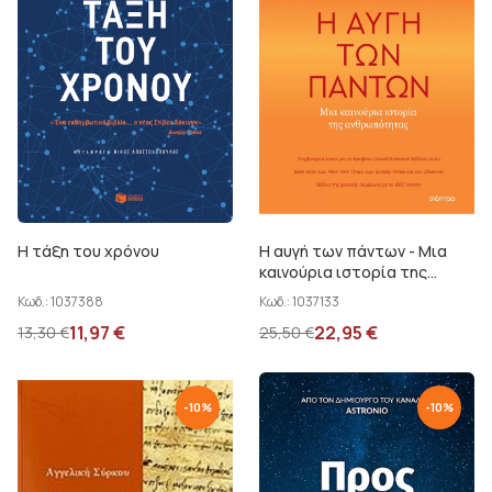
Η τάξη του χρόνου
Η αυγή των πάντων - Μια
καινούρια ιστορία της
ανθρωπότητας
Κωδ.:
1037388
Κωδ.:
1037133
11,97
€
22,95
€
13,30
€
25,50
€
-
10
%
-
10
%