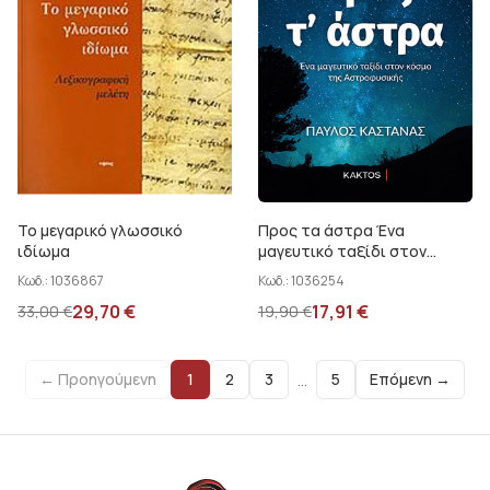
Το μεγαρικό γλωσσικό
Προς τα άστρα Ένα
ιδίωμα
μαγευτικό ταξίδι στον
κόσμο της Αστροφυσικής
Κωδ.:
1036867
Κωδ.:
1036254
29,70
€
17,91
€
33,00
€
19,90
€
…
← Προηγούμενη
1
2
3
5
Επόμενη →