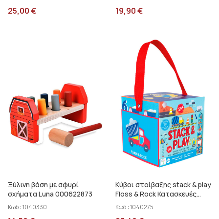
25,00
€
19,90
€
Ξύλινη βάση με σφυρί
Κύβοι στοίβαξης stack & play
σχήματα Luna 000622873
Floss & Rock Κατασκευές
49P6072
Κωδ.:
1040330
Κωδ.:
1040275