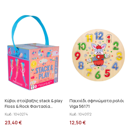
Κύβοι στοίβαξης stack & play
Παιχνίδι σφηνώματα ρολόι
Floss & Rock Φαντασία
Viga 56171
49P6071
Κωδ.:
1040274
Κωδ.:
1040172
23,40
€
12,50
€