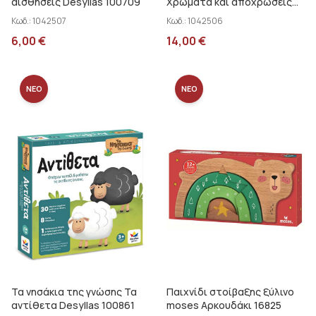
αισθήσεις Desyllas 100709
Χρώματα και αποχρώσεις
Desyllas 100878
Κωδ.:
1042507
Κωδ.:
1042506
6,00
€
14,00
€
ΝΕΟ
ΝΕΟ
Τα νησάκια της γνώσης Τα
Παιχνίδι στοίβαξης ξύλινο
αντίθετα Desyllas 100861
moses Αρκουδάκι 16825