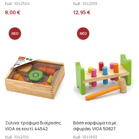
Κωδ.:
1042504
Κωδ.:
1042255
8,00
€
12,95
€
ΝΕΟ
ΝΕΟ
Ξύλινα τρόφιμα διαίρεσης
Βάση καρφώματα με
VIGA σε κουτί 44542
σφυράκι VIGA 50827
Κωδ.:
1042014
Κωδ.:
1041993