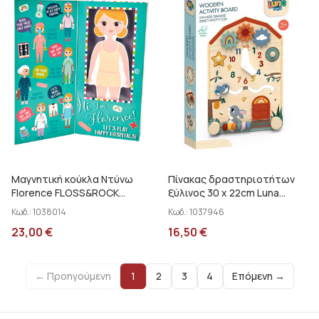
Μαγνητική κούκλα Ντύνω
Πίνακας δραστηριοτήτων
Florence FLOSS&ROCK
ξύλινος 30 x 22cm Luna
44P6442
000622453
Κωδ.:
1038014
Κωδ.:
1037946
23,00
€
16,50
€
← Προηγούμενη
1
2
3
4
Επόμενη →