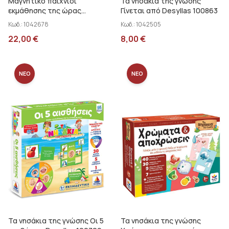
Μαγνητικό παιχνίδι
Τα νησάκια της γνώσης
εκμάθησης της ώρας
Γίνεται από Desyllas 100863
mierEdu ME3206
Κωδ.:
1042678
Κωδ.:
1042505
22,00
€
8,00
€
ΝΕΟ
ΝΕΟ
Τα νησάκια της γνώσης Οι 5
Τα νησάκια της γνώσης