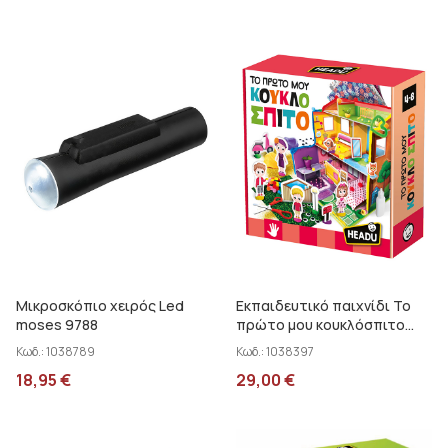
Μικροσκόπιο χειρός Led
Εκπαιδευτικό παιχνίδι Το
moses 9788
πρώτο μου κουκλόσπιτο
Headu EL55935
Κωδ.:
1038789
Κωδ.:
1038397
18,95
€
29,00
€