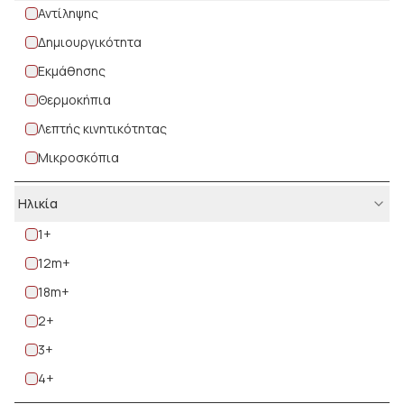
Αντίληψης
Δημιουργικότητα
Εκμάθησης
Θερμοκήπια
Λεπτής κινητικότητας
Μικροσκόπια
Σπαζοκεφαλιές
Ηλικία
Στοίβαξης
1+
Σφηνώματα
12m+
18m+
2+
3+
4+