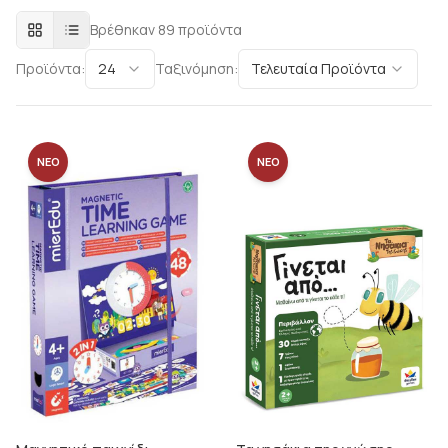
LEGAMI
Βρέθηκαν
89
προϊόντα
LEXIBOOK
Lisciani
Προϊόντα:
24
Ταξινόμηση:
Τελευταία Προϊόντα
Luna
mierEdu
moses
ΝΕΟ
ΝΕΟ
STUDIO CIRCUS
SVOORA
The purple cow
Uncle Milton
VIGA