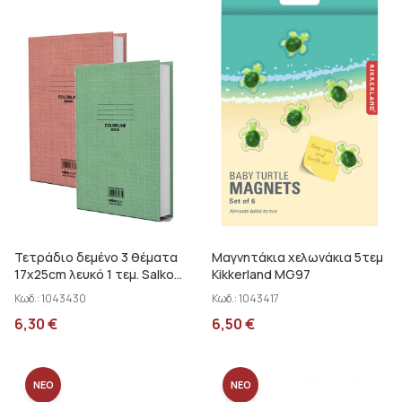
Τετράδιο δεμένο 3 θέματα
Μαγνητάκια χελωνάκια 5τεμ
17x25cm λευκό 1 τεμ. Salko
Kikkerland MG97
Colorline 7969
Κωδ.:
1043430
Κωδ.:
1043417
6,30
€
6,50
€
ΝΕΟ
ΝΕΟ