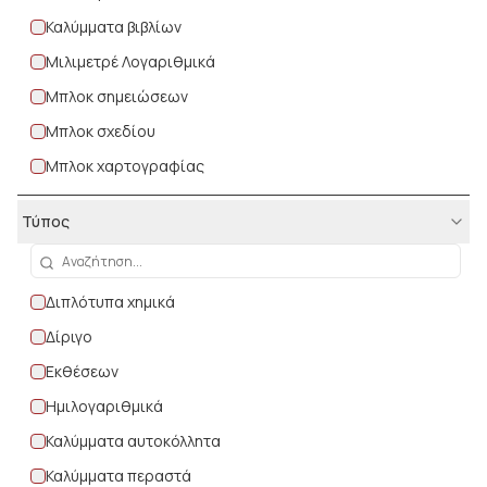
Καλύμματα βιβλίων
Μιλιμετρέ Λογαριθμικά
Μπλοκ σημειώσεων
Μπλοκ σχεδίου
Μπλοκ χαρτογραφίας
Τετράδια δεμένα
Τύπος
Τετράδια επικοινωνίας
Τετράδια ευρετήρια
Διπλότυπα χημικά
Τετράδια καρφίτσα μπλε
Δίριγο
Τετράδια καρφίτσα χρωματιστά
Εκθέσεων
Τετράδια μουσικής
Ημιλογαριθμικά
Τετράδια σπιράλ
Καλύμματα αυτοκόλλητα
Τετράδια σχολικά εξηγήσεις
Καλύμματα περαστά
Τετράδια Flexi