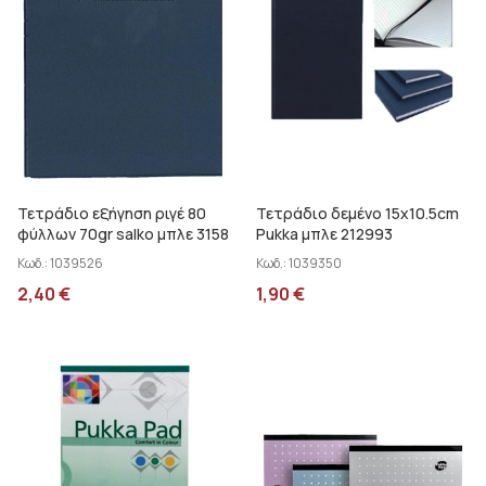
Τετράδιο εξήγηση ριγέ 80
Τετράδιο δεμένο 15x10.5cm
φύλλων 70gr salko μπλε 3158
Pukka μπλε 212993
Κωδ.:
1039526
Κωδ.:
1039350
2,40
€
1,90
€