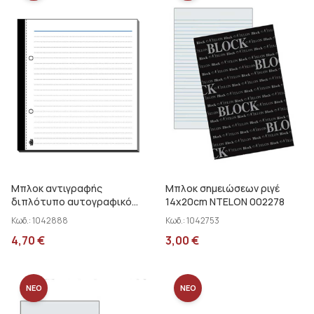
Μπλοκ αντιγραφής
Μπλοκ σημειώσεων ριγέ
διπλότυπο αυτογραφικό
14x20cm NTELON 002278
351α
Κωδ.:
1042888
Κωδ.:
1042753
4,70
€
3,00
€
ΝΕΟ
ΝΕΟ