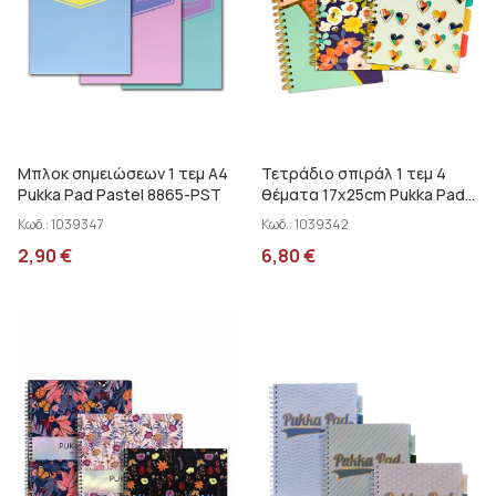
Μπλοκ σημειώσεων 1 τεμ Α4
Τετράδιο σπιράλ 1 τεμ 4
Pukka Pad Pastel 8865-PST
θέματα 17x25cm Pukka Pad
Floral Love 9033-CD
Κωδ.:
1039347
Κωδ.:
1039342
2,90
€
6,80
€