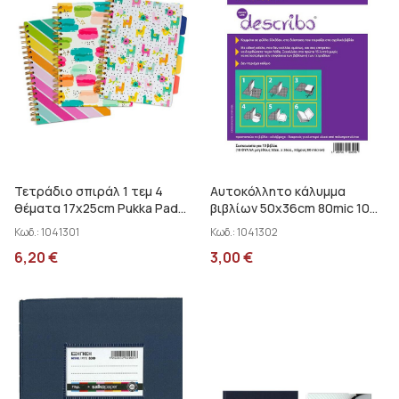
Τετράδιο σπιράλ 1 τεμ 4
Αυτοκόλλητο κάλυμμα
θέματα 17x25cm Pukka Pad
βιβλίων 50x36cm 80mic 10
9032-CD
φύλλων Describo 45225
Κωδ.:
1041301
Κωδ.:
1041302
6,20
€
3,00
€