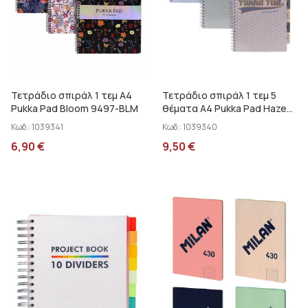
Τετράδιο σπιράλ 1 τεμ Α4
Τετράδιο σπιράλ 1 τεμ 5
Pukka Pad Bloom 9497-BLM
θέματα Α4 Pukka Pad Haze
9871-HZE
Κωδ.:
1039341
Κωδ.:
1039340
6,90
€
9,50
€