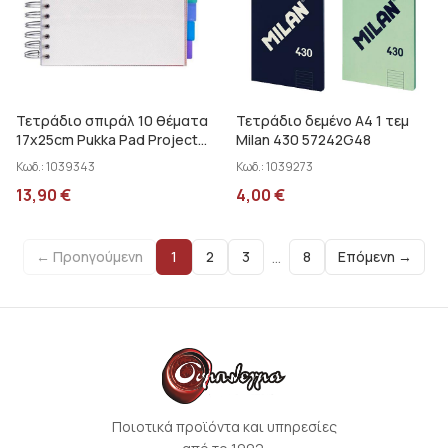
Τετράδιο σπιράλ 10 θέματα
Τετράδιο δεμένο Α4 1 τεμ
17x25cm Pukka Pad Project
Milan 430 57242G48
Book 9603-PB
Κωδ.:
1039343
Κωδ.:
1039273
13,90
€
4,00
€
…
← Προηγούμενη
1
2
3
8
Επόμενη →
Ποιοτικά προϊόντα και υπηρεσίες