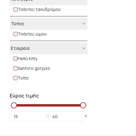
Τσάντες ταχυδρόμου
Τύπος
Τσάντες ώμου
Εταιρεία
Hello Kitty
Santoro gorjuss
Totto
Εύρος τιμής
-
€