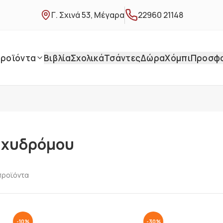
Γ. Σχινά 53, Μέγαρα
22960 21148
ροϊόντα
Βιβλία
Σχολικά
Τσάντες
Δώρα
Χόμπι
Προσφ
αχυδρόμου
ροϊόντα
-
10
%
-
30
%