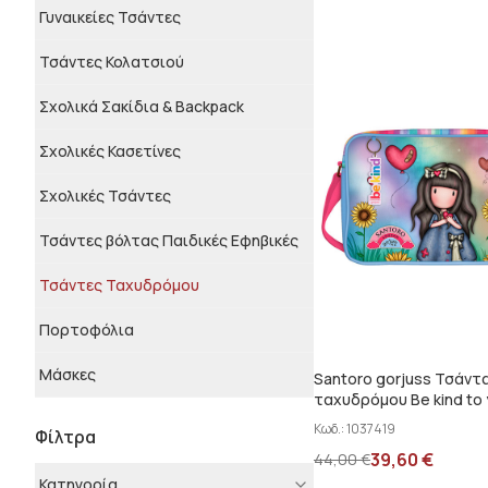
Γυναικείες Τσάντες
Τσάντες Κολατσιού
Σxολικά Σακίδια & Backpack
Σχολικές Κασετίνες
Σχολικές Τσάντες
Τσάντες βόλτας Παιδικές Εφηβικές
Τσάντες Ταχυδρόμου
Πορτοφόλια
Μάσκες
Santoro gorjuss Τσάντ
ταχυδρόμου Be kind to 
1133GJ04
Κωδ.:
1037419
Φίλτρα
39,60
€
44,00
€
Κατηγορία