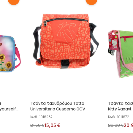
α
Τσάντα ταχυδρόμου Totto
Τσάντα ταχυ
yourself
Universitario Cuaderno 0OV
Kitty λαχανί
Κωδ.:
1016287
Κωδ.:
1011672
15,05
€
20,
21,50
€
29,90
€