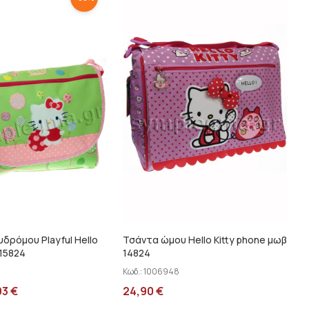
δρόμου Playful Hello
Τσάντα ώμου Hello Kitty phone μωβ
 15824
14824
Κωδ.:
1006948
93
€
24,90
€