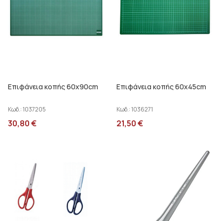
Επιφάνεια κοπής 60x90cm
Επιφάνεια κοπής 60x45cm
Κωδ.:
1037205
Κωδ.:
1036271
30,80
€
21,50
€