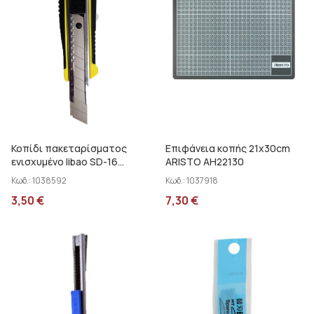
Κοπίδι πακεταρίσματος
Επιφάνεια κοπής 21x30cm
ενισχυμένο libao SD-16
ARISTO AH22130
0.47.049
Κωδ.:
1038592
Κωδ.:
1037918
3,50
€
7,30
€