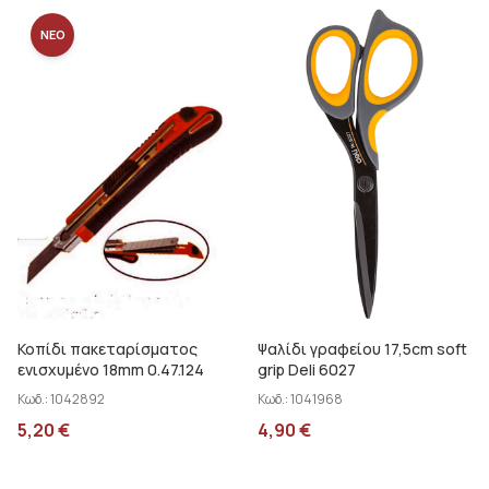
30 cm
ΝΕΟ
31 cm
35 cm
4 cm
5 cm
5,3 cm
5,5 cm
6 cm
6,5 cm
60 x 45 cm
Κοπίδι πακεταρίσματος
Ψαλίδι γραφείου 17,5cm soft
ενισχυμένο 18mm 0.47.124
grip Deli 6027
60 x 90 cm
Κωδ.:
1042892
Κωδ.:
1041968
7 cm
5,20
€
4,90
€
7,2 cm
8 cm