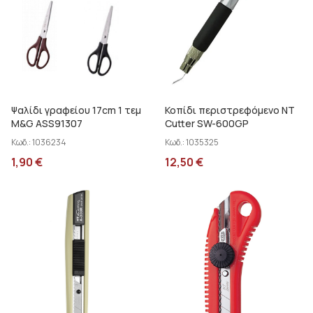
Ψαλίδι γραφείου 17cm 1 τεμ
Κοπίδι περιστρεφόμενο ΝΤ
M&G ASS91307
Cutter SW-600GP
Κωδ.:
1036234
Κωδ.:
1035325
1,90
€
12,50
€