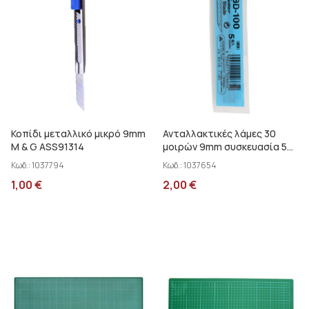
Κοπίδι μεταλλικό μικρό 9mm
Ανταλλακτικές λάμες 30
M & G ASS91314
μοιρών 9mm συσκευασία 5
τεμάχια BD-100
Κωδ.:
1037794
Κωδ.:
1037654
1,00
€
2,00
€