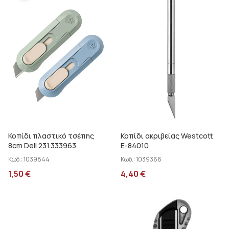
Κοπίδι πλαστικό τσέπης
Κοπίδι ακριβείας Westcott
8cm Deli 231.333963
E-84010
Κωδ.:
1039844
Κωδ.:
1039366
1,50
€
4,40
€