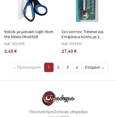
Ψαλίδι με μαλακή λαβή 18cm
Σετ κόπτης Trimmer και
the littlies 0646508
Επιφάνεια κοπής με 2
κοπίδια Artemio 18004008
Κωδ.:
1034935
Κωδ.:
1034891
2,40
€
27,40
€
← Προηγούμενη
1
2
3
4
Επόμενη →
Ποιοτικά προϊόντα και υπηρεσίες