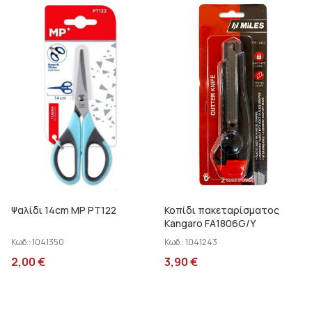
8,5 cm
9 cm
9 mm
9,2 cm
Ψαλίδι 14cm MP PT122
Κοπίδι πακεταρίσματος
Kangaro FA1806G/Y
Κωδ.:
1041350
Κωδ.:
1041243
2,00
€
3,90
€