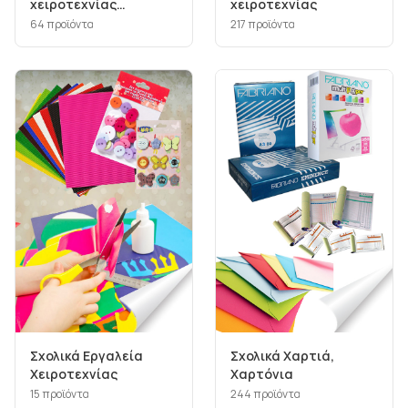
χειροτεχνίας
χειροτεχνίας
αυτοκόλλητα,
64
προϊόντα
217
προϊόντα
σφραγίδες...
Σχολικά Εργαλεία
Σχολικά Χαρτιά,
Χειροτεχνίας
Χαρτόνια
15
προϊόντα
244
προϊόντα