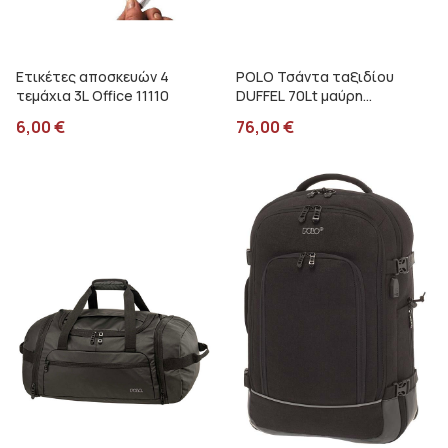
Ετικέτες αποσκευών 4
POLO Τσάντα ταξιδίου
τεμάχια 3L Office 11110
DUFFEL 70Lt μαύρη
9090502000
6,00
€
76,00
€