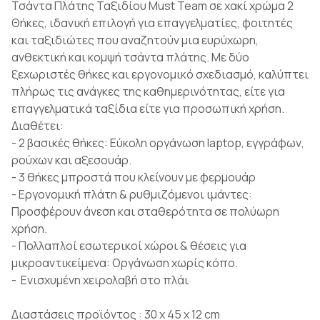
Τσάντα Πλάτης Ταξιδίου Must Team σε χακί χρώμα 2
Θήκες, ιδανική επιλογή για επαγγελματίες, φοιτητές
και ταξιδιώτες που αναζητούν μια ευρύχωρη,
ανθεκτική και κομψή τσάντα πλάτης. Με δύο
ξεχωριστές θήκες και εργονομικό σχεδιασμό, καλύπτει
πλήρως τις ανάγκες της καθημερινότητας, είτε για
επαγγελματικά ταξίδια είτε για προσωπική χρήση.
Διαθέτει:
- 2 βασικές θήκες: Εύκολη οργάνωση laptop, εγγράφων,
ρούχων και αξεσουάρ.
- 3 θήκες μπροστά που κλείνουν με φερμουάρ
- Εργονομική πλάτη & ρυθμιζόμενοι ιμάντες:
Προσφέρουν άνεση και σταθερότητα σε πολύωρη
χρήση.
- Πολλαπλοί εσωτερικοί χώροι & θέσεις για
μικροαντικείμενα: Οργάνωση χωρίς κόπο.
- Ενισχυμένη χειρολαβή στο πλάι
Διαστάσεις προϊόντος : 30 x 45 x 12 cm