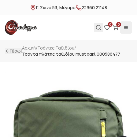
Γ. Σχινά 53, Μέγαρα
22960 21148
0
0
Αρχική
/
Τσάντες Ταξιδίου
/
|
Πίσω
Τσάντα πλάτης ταξιδίου must χακί 000586477