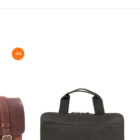
-
8
%