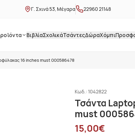
Γ. Σχινά 53, Μέγαρα
22960 21148
ροϊόντα
Βιβλία
Σχολικά
Τσάντες
Δώρα
Χόμπι
Προσφ
οφύλακας 16 inches must 000586478
Κωδ.:
1042822
Τσάντα Lapto
must 000586
15,00
€