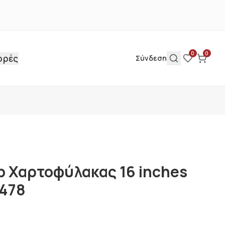
0
0
ορές
Σύνδεση
p Χαρτοφύλακας 16 inches
478