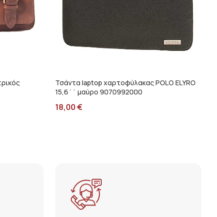
τρικός
Τσάντα laptop χαρτοφύλακας POLO ELYRO
15,6΄΄ μαύρο 9070992000
18,00
€