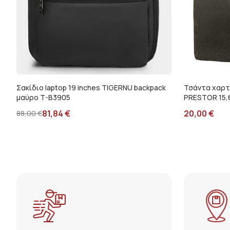
Σακίδιο laptop 19 inches TIGERNU backpack
Τσάντα χαρτ
μαύρο T-B3905
PRESTOR 15,
81,84
€
20,00
€
88,00
€