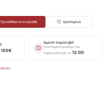
Προσθήκη στο καλάθι
Αγαπημένα
άμεση παραλαβή
ά
την επόμενη εργάσιμη για
100
€
ν
12:00
παραγγελίες έως τις
τσάντες