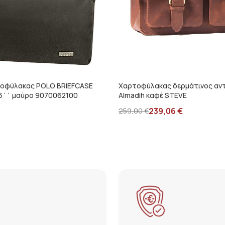
οφύλακας POLO BRIEFCASE
Χαρτοφύλακας δερμάτινος αν
6΄΄ μαύρο 9070062100
Almadih καφέ STEVE
239,06
€
259,00
€