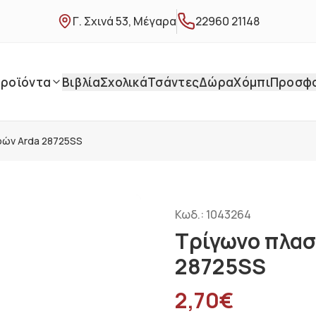
Γ. Σχινά 53, Μέγαρα
22960 21148
ροϊόντα
Βιβλία
Σχολικά
Τσάντες
Δώρα
Χόμπι
Προσφ
ρών Arda 28725SS
Κωδ.:
1043264
Τρίγωνο πλασ
28725SS
2,70
€