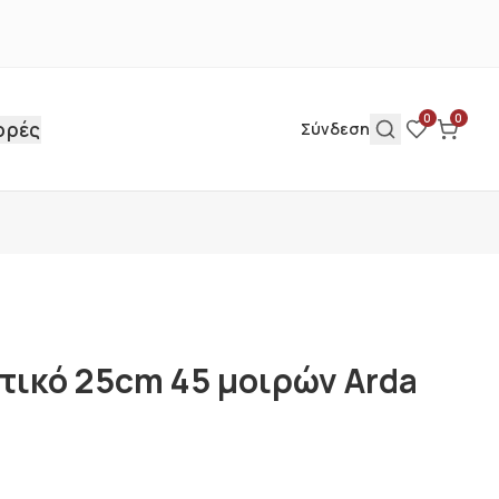
0
0
ορές
Σύνδεση
τικό 25cm 45 μοιρών Arda