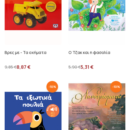
Βρες με - Τα οχήματα
Ο Τζακ και η φασολία
8,87
€
5,31
€
9,85
€
5,90
€
-
10
%
-
10
%