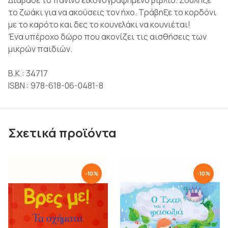
Διάβασε το πάνινο εικονογραφημένο βιβλίο. Ζούληξε
το ζωάκι για να ακούσεις τον ήχο. Τράβηξε το κορδόνι
με το καρότο και δες το κουνελάκι να κουνιέται!
Ένα υπέροχο δώρο που ακονίζει τις αισθήσεις των
μικρών παιδιών.
Β.Κ.: 34717
ISBN : 978-618-06-0481-8
Σχετικά προϊόντα
-
10
%
-
10
%