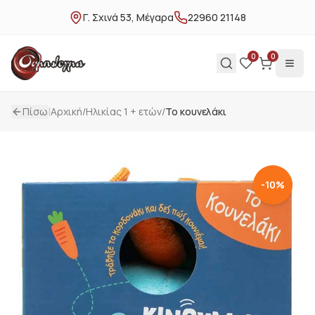
Γ. Σχινά 53, Μέγαρα
22960 21148
0
0
|
Πίσω
Αρχική
/
Ηλικίας 1 + ετών
/
Το κουνελάκι
-
10
%