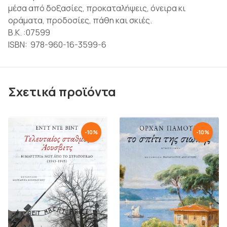
μέσα από δοξασίες, προκαταλήψεις, όνειρα κι
οράματα, προδοσίες, πάθη και σκιές.
Β.Κ. :07599
ISBN: 978-960-16-3599-6
Σχετικά προϊόντα
-
10
%
-
10
%