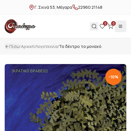
Γ. Σχινά 53, Μέγαρα
22960 21148
0
0
|
Πίσω
Αρχική
/
Λογοτεχνία
/
Το δέντρο το μοναχό
-
10
%