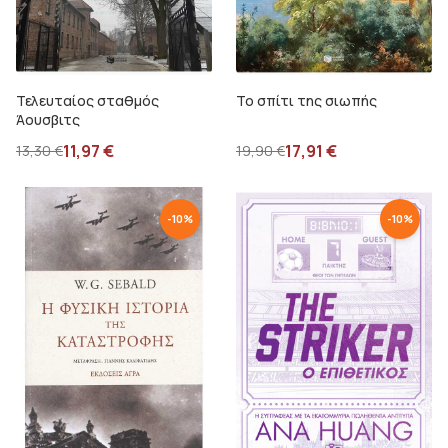
Τελευταίος σταθμός
Το σπίτι της σιωπής
Άουσβιτς
11,97
€
17,91
€
13,30
€
19,90
€
-
10
%
-
10
%