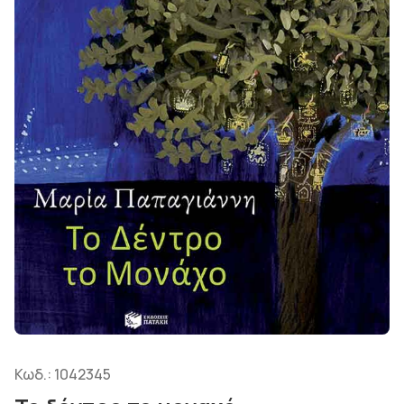
Κωδ.:
1042345