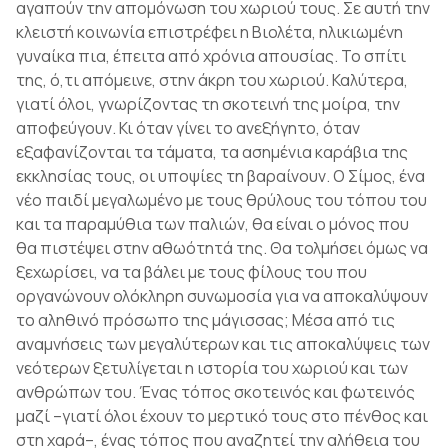
αγαπούν την απομόνωση του χωριού τους. Σε αυτή την
κλειστή κοινωνία επιστρέφει η Βιολέτα, ηλικιωμένη
γυναίκα πια, έπειτα από χρόνια απουσίας. Το σπίτι
της, ό,τι απόμεινε, στην άκρη του χωριού. Καλύτερα,
γιατί όλοι, γνωρίζοντας τη σκοτεινή της μοίρα, την
αποφεύγουν. Κι όταν γίνει το ανεξήγητο, όταν
εξαφανίζονται τα τάματα, τα ασημένια καράβια της
εκκλησίας τους, οι υποψίες τη βαραίνουν. Ο Σίμος, ένα
νέο παιδί μεγαλωμένο με τους θρύλους του τόπου του
και τα παραμύθια των παλιών, θα είναι ο μόνος που
θα πιστέψει στην αθωότητά της. Θα τολμήσει όμως να
ξεχωρίσει, να τα βάλει με τους φίλους του που
οργανώνουν ολόκληρη συνωμοσία για να αποκαλύψουν
το αληθινό πρόσωπο της μάγισσας; Μέσα από τις
αναμνήσεις των μεγαλύτερων και τις αποκαλύψεις των
νεότερων ξετυλίγεται η ιστορία του χωριού και των
ανθρώπων του. Ένας τόπος σκοτεινός και φωτεινός
μαζί –γιατί όλοι έχουν το μερτικό τους στο πένθος και
στη χαρά–, ένας τόπος που αναζητεί την αλήθεια του