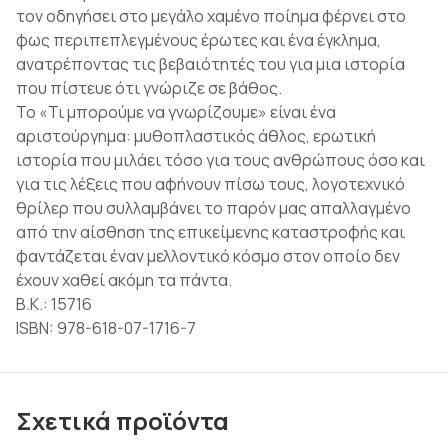
τον οδηγήσει στο µεγάλο χαµένο ποίηµα φέρνει στο
φως περιπεπλεγµένους έρωτες και ένα έγκληµα,
ανατρέποντας τις βεβαιότητές του για µια ιστορία
που πίστευε ότι γνώριζε σε βάθος.
Το «Τι µπορούµε να γνωρίζουµε» είναι ένα
αριστούργηµα: µυθοπλαστικός άθλος, ερωτική
ιστορία που µιλάει τόσο για τους ανθρώπους όσο και
για τις λέξεις που αφήνουν πίσω τους, λογοτεχνικό
θρίλερ που συλλαµβάνει το παρόν µας απαλλαγµένο
από την αίσθηση της επικείµενης καταστροφής και
φαντάζεται έναν µελλοντικό κόσµο στον οποίο δεν
έχουν χαθεί ακόµη τα πάντα.
Β.Κ.: 15716
ISBN: 978-618-07-1716-7
Σχετικά προϊόντα