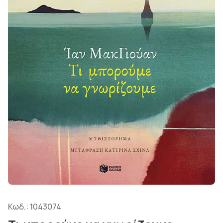
Κωδ.:
1043074