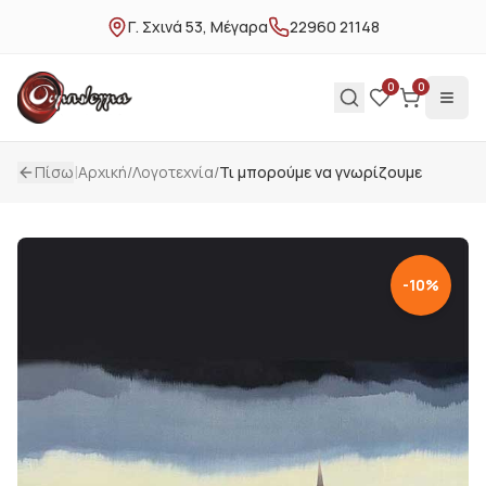
Γ. Σχινά 53, Μέγαρα
22960 21148
0
0
|
Πίσω
Αρχική
/
Λογοτεχνία
/
Τι μπορούμε να γνωρίζουμε
-
10
%