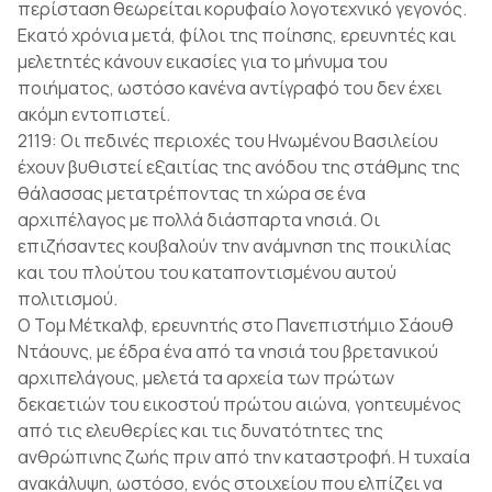
περίσταση θεωρείται κορυφαίο λογοτεχνικό γεγονός.
Εκατό χρόνια µετά, φίλοι της ποίησης, ερευνητές και
µελετητές κάνουν εικασίες για το µήνυµα του
ποιήµατος, ωστόσο κανένα αντίγραφό του δεν έχει
ακόµη εντοπιστεί.
2119: Οι πεδινές περιοχές του Ηνωµένου Βασιλείου
έχουν βυθιστεί εξαιτίας της ανόδου της στάθµης της
θάλασσας µετατρέποντας τη χώρα σε ένα
αρχιπέλαγος µε πολλά διάσπαρτα νησιά. Οι
επιζήσαντες κουβαλούν την ανάµνηση της ποικιλίας
και του πλούτου του καταποντισµένου αυτού
πολιτισµού.
Ο Τοµ Μέτκαλφ, ερευνητής στο Πανεπιστήµιο Σάουθ
Ντάουνς, µε έδρα ένα από τα νησιά του βρετανικού
αρχιπελάγους, µελετά τα αρχεία των πρώτων
δεκαετιών του εικοστού πρώτου αιώνα, γοητευµένος
από τις ελευθερίες και τις δυνατότητες της
ανθρώπινης ζωής πριν από την καταστροφή. Η τυχαία
ανακάλυψη, ωστόσο, ενός στοιχείου που ελπίζει να