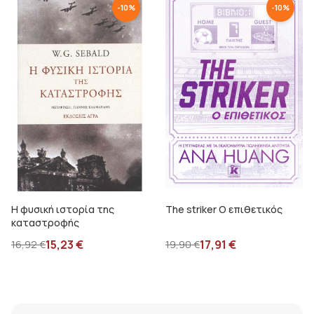
-
10
%
-
10
%
Η φυσική ιστορία της
The striker Ο επιθετικός
καταστροφής
15,23
€
17,91
€
16,92
€
19,90
€