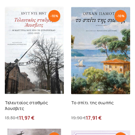
-
10
%
-
10
%
Τελευταίος σταθμός
Το σπίτι της σιωπής
Άουσβιτς
11,97
€
17,91
€
13,30
€
19,90
€