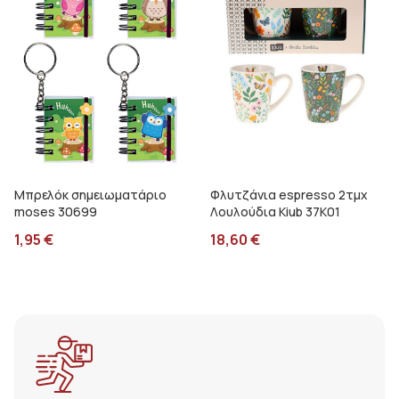
Μπρελόκ σημειωματάριο
Φλυτζάνια espresso 2τμχ
moses 30699
Λουλούδια Kiub 37K01
1,95
€
18,60
€