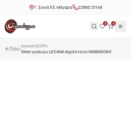
Γ. Σχινά 53, Μέγαρα
22960 21148
0
0
Αρχική
/
ΔΩΡΑ
/
|
Πίσω
Θήκη γυαλιών LEGAMI Αερόστατο MSBM0060