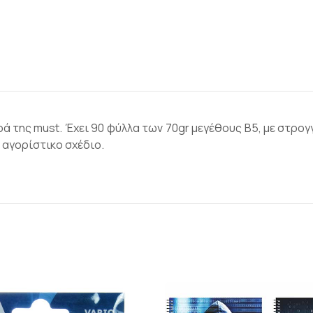
ιρά της must. Έχει 90 φύλλα των 70gr μεγέθους B5, με στρ
 αγορίστικο σχέδιο.