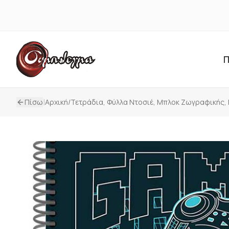
Π
|
Πίσω
Αρχική
/
Τετράδια, Φύλλα Ντοσιέ, Μπλοκ Ζωγραφικής,