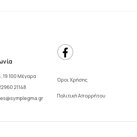
ωνία
3, 19 100 Μέγαρα
Όροι Χρήσης
22960 21148
Πολιτική Απορρήτου
les@symplegma.gr