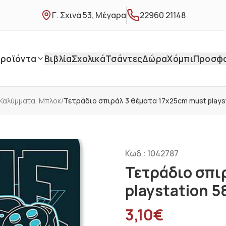
Γ. Σχινά 53, Μέγαρα
22960 21148
ροϊόντα
Βιβλία
Σχολικά
Τσάντες
Δώρα
Χόμπι
Προσφ
 Καλύμματα, Μπλοκ
/
Τετράδιο σπιράλ 3 θέματα 17x25cm must plays
Κωδ.:
1042787
Τετράδιο σπι
playstation 
3,10
€