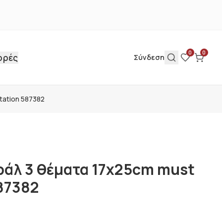
0
0
ορές
Σύνδεση
tation 587382
ράλ 3 θέματα 17x25cm must
587382