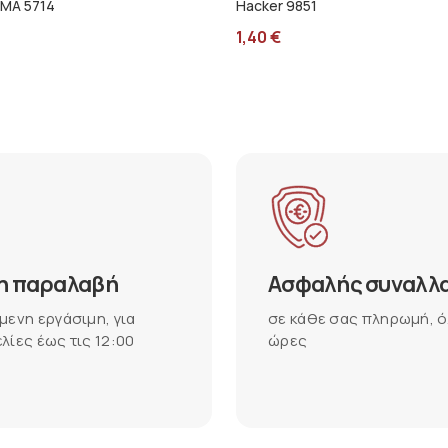
RMA 5714
Hacker 9851
1,40
€
η παραλαβή
Ασφαλής συναλλ
μενη εργάσιμη, για
σε κάθε σας πληρωμή, ό
λίες έως τις 12:00
ώρες