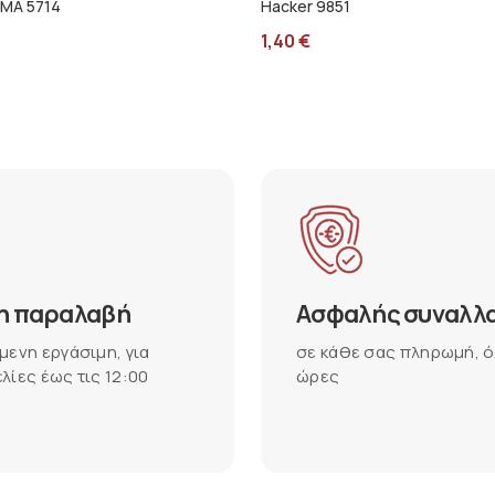
RMA 5714
Hacker 9851
1,40
€
η παραλαβή
Ασφαλής συναλλ
μενη εργάσιμη, για
σε κάθε σας πληρωμή, ό
λίες έως τις 12:00
ώρες