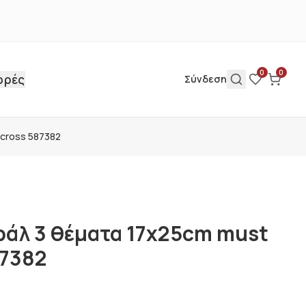
0
0
ορές
Σύνδεση
cross 587382
ράλ 3 θέματα 17x25cm must
87382