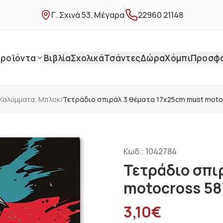
Γ. Σχινά 53, Μέγαρα
22960 21148
ροϊόντα
Βιβλία
Σχολικά
Τσάντες
Δώρα
Χόμπι
Προσφ
 Καλύμματα, Μπλοκ
/
Τετράδιο σπιράλ 3 θέματα 17x25cm must moto
Κωδ.:
1042784
Τετράδιο σπι
motocross 5
3,10
€