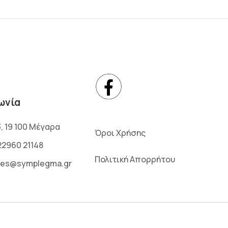
ωνία
3, 19 100 Μέγαρα
Όροι Χρήσης
22960 21148
Πολιτική Απορρήτου
les@symplegma.gr