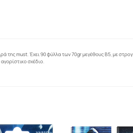
ιρά της must. Έχει 90 φύλλα των 70gr μεγέθους B5, με στρ
 αγορίστικο σχέδιο.