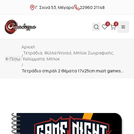
Γ. Σχινά 53, Μέγαρα
22960 21148
0
0
Αρχική
Τετράδια, Φύλλα Ντοσιέ, Μπλοκ Ζωγραφικής,
/
|
Πίσω
Καλύμματα, Μπλοκ
/
Τετράδιο σπιράλ 2 θέματα 17x25cm must games
587381