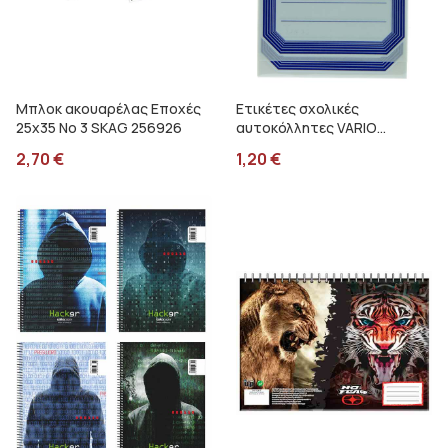
Μπλοκ ακουαρέλας Εποχές
Ετικέτες σχολικές
25x35 Νο 3 SKAG 256926
αυτοκόλλητες VARIO
κλασικές HERMA 5714
2,70
€
1,20
€