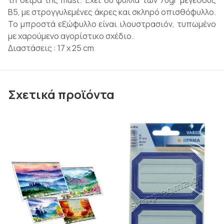
τη σειρά της must. Έχει 60 φύλλα των 70gr μεγέθους
B5, με στρογγυλεμένες άκρες και σκληρό οπισθόφυλλο.
Το μπροστά εξώφυλλο είναι ιλουστρασιόν, τυπωμένο
με χαρούμενο αγορίστικο σχέδιο.
Διαστάσεις : 17 x 25 cm
Σχετικά προϊόντα