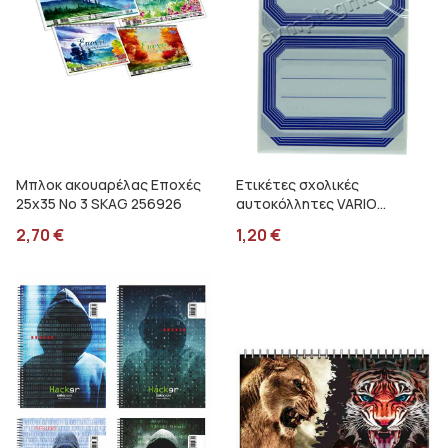
Μπλοκ ακουαρέλας Εποχές
Ετικέτες σχολικές
25x35 Νο 3 SKAG 256926
αυτοκόλλητες VARIO
κλασικές HERMA 5714
2,70
€
1,20
€