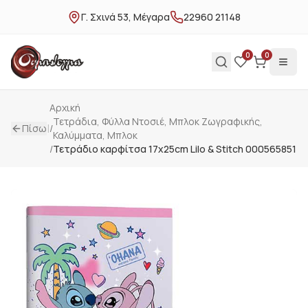
Γ. Σχινά 53, Μέγαρα
22960 21148
0
0
Αρχική
Τετράδια, Φύλλα Ντοσιέ, Μπλοκ Ζωγραφικής,
|
Πίσω
/
Καλύμματα, Μπλοκ
/
Τετράδιο καρφίτσα 17x25cm Lilo & Stitch 000565851