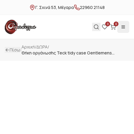
Γ. Σχινά 53, Μέγαρα
22960 21148
0
0
Αρχική
/
ΔΩΡΑ
/
|
Πίσω
Θήκη οργάνωσhς Teck tidy case Gentlemens
hardware GEN865