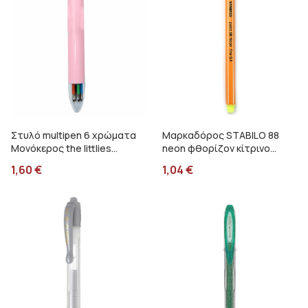
Στυλό multipen 6 χρώματα
Μαρκαδόρος STABILO 88
Μονόκερος the littlies
neon φθορίζον κίτρινο
000647008
88/024
1,60
€
1,04
€