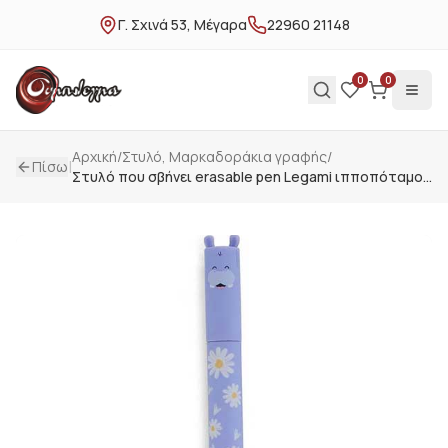
Γ. Σχινά 53, Μέγαρα
22960 21148
0
0
Αρχική
/
Στυλό, Μαρκαδοράκια γραφής
/
|
Πίσω
Στυλό που σβήνει erasable pen Legami ιπποπόταμος
γραφή μπλε EP0028