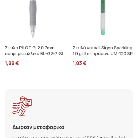
Στυλό PILOT G-2 0.7mm
Στυλό uni ball Signo Sparkling
ασημί μεταλλικό BL-G2-7-SI
1.0 glitter πράσινο UM-120 SP
1,88
€
1,83
€
Δωρεάν μεταφορικά
για όλες τις παραγγελίες άνω των 100€ (μέχρι 3 κιλά)