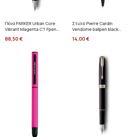
Πένα PARKER Urban Core
Στυλό Pierre Cardin
Vibrant Magenta CT Fpen
Vendome ballpen black
1138.4001.05
062217
88,50
€
14,00
€