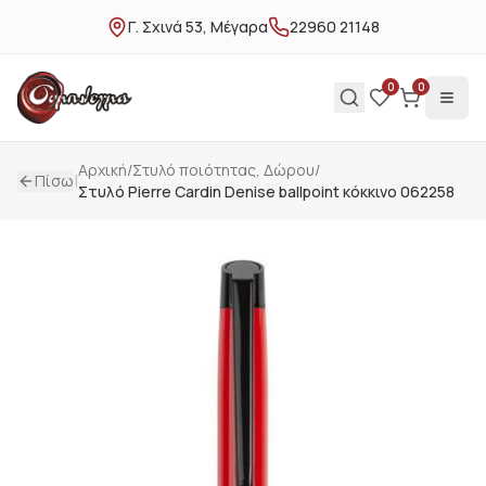
Γ. Σχινά 53, Μέγαρα
22960 21148
0
0
Αρχική
/
Στυλό ποιότητας, Δώρου
/
|
Πίσω
Στυλό Pierre Cardin Denise ballpoint κόκκινο 062258