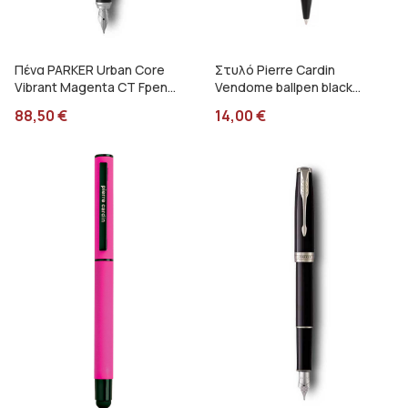
Πένα PARKER Urban Core
Στυλό Pierre Cardin
Vibrant Magenta CT Fpen
Vendome ballpen black
1138.4001.05
062217
88,50
€
14,00
€