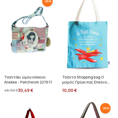
-
35
%
Τσαντάκι ώμου κόκκινο
Τσάντα Shopping bag Ο
Anekke - Patchwork 22767.1
μικρός Πρίγκιπας Enesco
525664
30,49
€
10,00
€
46,90
€
-
35
%