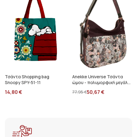
Τσάντα Shopping bag
Anekke Universe Τσάντα
Snoopy SPY-51-11
ώμου - πολυμορφική μεγάλη
31702-05-082UCS
14,80
€
50,67
€
77,95
€