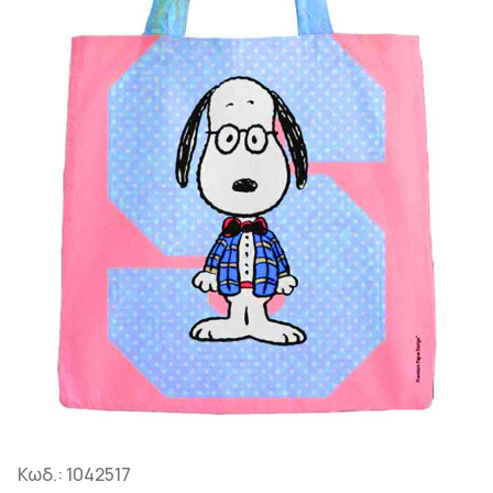
Κωδ.:
1042517