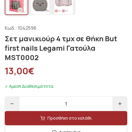
Κωδ.:
1042596
Σετ μανικιούρ 4 τμχ σε θήκη But
first nails Legami Γατούλα
MST0002
13,00
€
✓ Άμεση Διαθεσιμότητα
1
Προσθήκη στο καλάθι