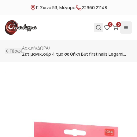
Γ. Σχινά 53, Μέγαρα
22960 21148
0
0
Αρχική
/
ΔΩΡΑ
/
|
Πίσω
Σετ μανικιούρ 4 τμχ σε θήκη But first nails Legami
Γατούλα MST0002