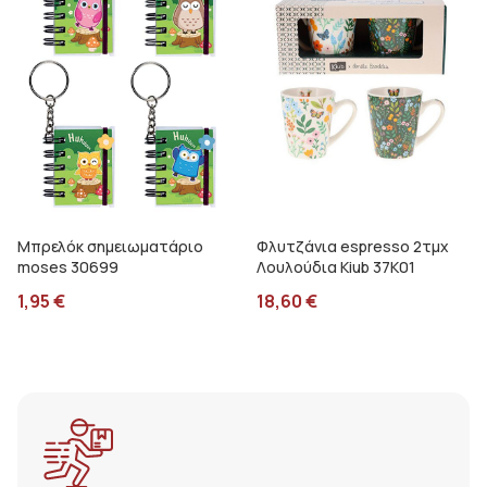
Μπρελόκ σημειωματάριο
Φλυτζάνια espresso 2τμχ
moses 30699
Λουλούδια Kiub 37K01
1,95
€
18,60
€