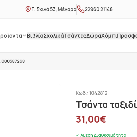
Γ. Σχινά 53, Μέγαρα
22960 21148
ροϊόντα
Βιβλία
Σχολικά
Τσάντες
Δώρα
Χόμπι
Προσφ
ί 000587268
Κωδ.:
1042812
Τσάντα ταξιδ
31,00
€
✓ Άμεση Διαθεσιμότητα