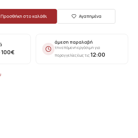
Προσθήκη στο καλάθι
Αγαπημένα
άμεση παραλαβή
ά
την επόμενη εργάσιμη για
100
€
ν
12:00
παραγγελίες έως τις
υ