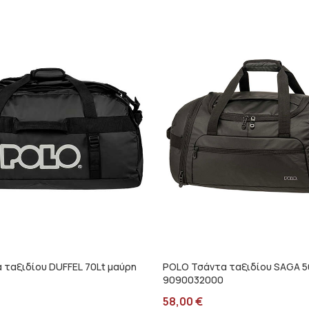
 ταξιδίου DUFFEL 70Lt μαύρη
POLO Τσάντα ταξιδίου SAGA 5
9090032000
58,00
€