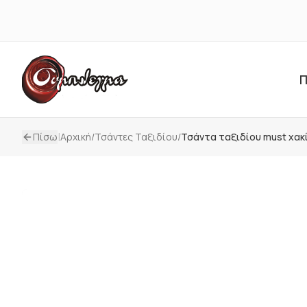
Π
|
Πίσω
Αρχική
/
Τσάντες Ταξιδίου
/
Τσάντα ταξιδίου must χακ