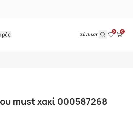
0
0
ορές
Σύνδεση
ίου must χακί 000587268