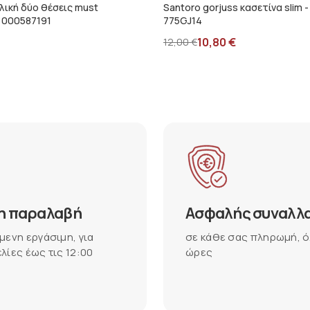
λική δύο θέσεις must
Santoro gorjuss κασετίνα slim - 
 000587191
775GJ14
10,80
€
12,00
€
η παραλαβή
Ασφαλής συναλλ
μενη εργάσιμη, για
σε κάθε σας πληρωμή, ό
λίες έως τις 12:00
ώρες