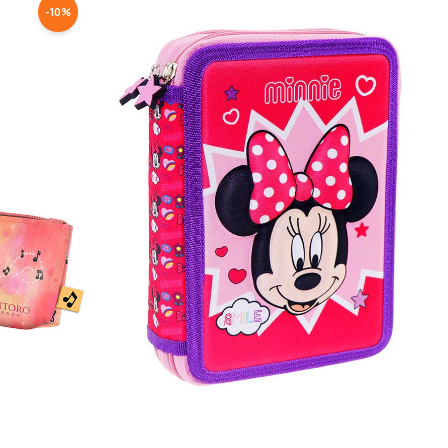
-
10
%