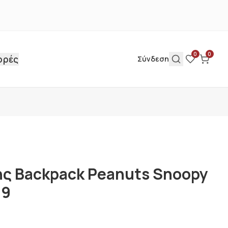
0
0
ορές
Σύνδεση
ης Backpack Peanuts Snoopy
09