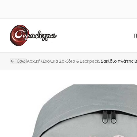
Π
|
Πίσω
Αρχική
/
Σxολικά Σακίδια & Backpack
/
Σακίδιο πλάτης B