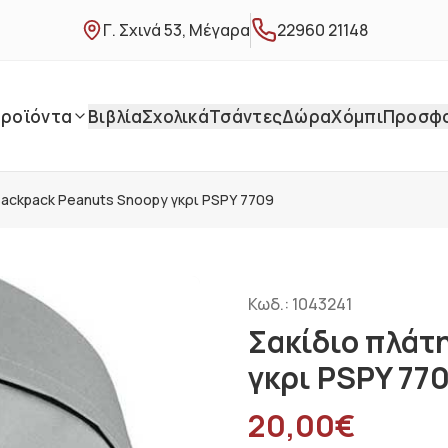
Γ. Σχινά 53, Μέγαρα
22960 21148
ροϊόντα
Βιβλία
Σχολικά
Τσάντες
Δώρα
Χόμπι
Προσφ
ackpack Peanuts Snoopy γκρι PSPY 7709
Κωδ.:
1043241
Σακίδιο πλάτ
γκρι PSPY 77
20,00
€