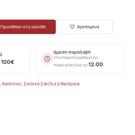
Προσθήκη στο καλάθι
Αγαπημένα
άμεση παραλαβή
ά
την επόμενη εργάσιμη για
100
€
ν
12:00
παραγγελίες έως τις
, Κασετίνες
,
Σxολικά Σακίδια & Backpack