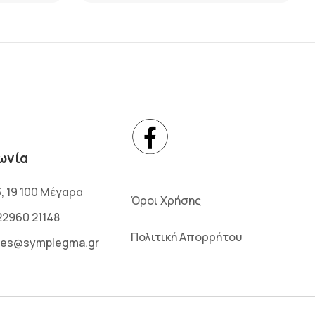
ωνία
3, 19 100 Μέγαρα
Όροι Χρήσης
22960 21148
Πολιτική Απορρήτου
les@symplegma.gr