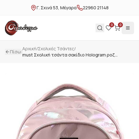
Γ. Σχινά 53, Μέγαρα
22960 21148
0
0
Αρχική
/
Σχολικές Τσάντες
/
|
Πίσω
must Σχολική τσάντα σακίδιο Hologram ροζ
000587711