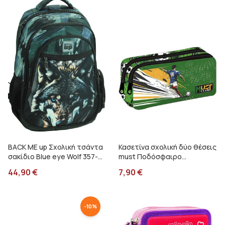
BACK ME up Σχολική τσάντα
Κασετίνα σχολική δύο θέσεις
σακίδιο Blue eye Wolf 357-
must Ποδόσφαιρο
33031
000587191
44,90
€
7,90
€
-
10
%