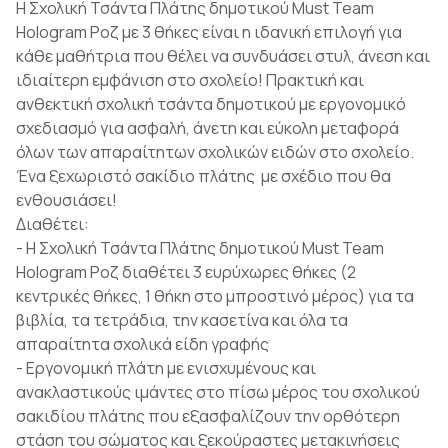
Η Σχολική Τσάντα Πλάτης δημοτικού Must Team
Hologram Ροζ με 3 θήκες είναι η ιδανική επιλογή για
κάθε μαθήτρια που θέλει να συνδυάσει στυλ, άνεση και
ιδιαίτερη εμφάνιση στο σχολείο! Πρακτική και
ανθεκτική σχολική τσάντα δημοτικού με εργονομικό
σχεδιασμό για ασφαλή, άνετη και εύκολη μεταφορά
όλων των απαραίτητων σχολικών ειδών στο σχολείο.
Ένα ξεχωριστό σακίδιο πλάτης με σχέδιο που θα
ενθουσιάσει!
Διαθέτει:
- Η Σχολική Τσάντα Πλάτης δημοτικού Must Team
Hologram Ροζ διαθέτει 3 ευρύχωρες θήκες (2
κεντρικές θήκες, 1 θήκη στο μπροστινό μέρος) για τα
βιβλία, τα τετράδια, την κασετίνα και όλα τα
απαραίτητα σχολικά είδη γραφής
- Εργονομική πλάτη με ενισχυμένους και
ανακλαστικούς ιμάντες στο πίσω μέρος του σχολικού
σακιδίου πλάτης που εξασφαλίζουν την ορθότερη
στάση του σώματος και ξεκούραστες μετακινήσεις