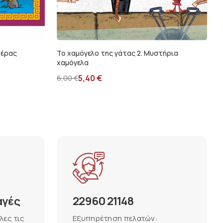
δέρας
Το χαμόγελο της γάτας 2. Μυστήρια
χαμόγελα
5,40
€
6,00
€
αγές
22960 21148
λες τις
Εξυπηρέτηση πελατών: