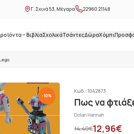
Γ. Σχινά 53, Μέγαρα
22960 21148
ροϊόντα
Βιβλία
Σχολικά
Τσάντες
Δώρα
Χόμπι
Προσφ
 Lego
Κωδ.:
1042873
-
10
%
Πως να φτιάξ
Dolan Hannah
12,96
€
14,40
€