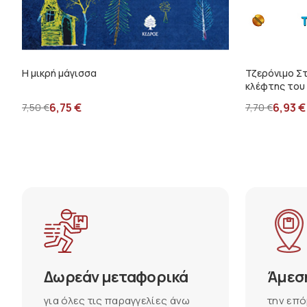
Η μικρή μάγισσα
Τζερόνιμο Στ
κλέφτης του
6,75
€
6,93
€
7,50
€
7,70
€
Δωρεάν μεταφορικά
Άμεσ
για όλες τις παραγγελίες άνω
την επό