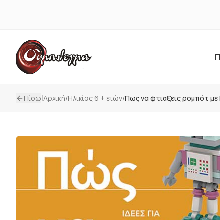
Π
|
Πίσω
Αρχική
/
Ηλικίας 6 + ετών
/
Πως να φτιάξεις ρομπότ με