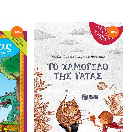
-
10
%
-
10
%