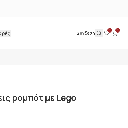
0
0
ορές
Σύνδεση
εις ρομπότ με Lego