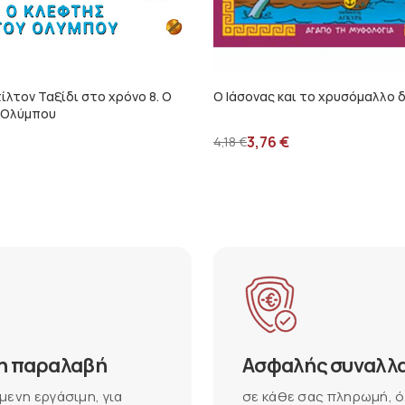
ίλτον Ταξίδι στο χρόνο 8. Ο
Ο Ιάσονας και το χρυσόμαλλο 
 Ολύμπου
3,76
€
4,18
€
η παραλαβή
Ασφαλής συναλλ
μενη εργάσιμη, για
σε κάθε σας πληρωμή, ό