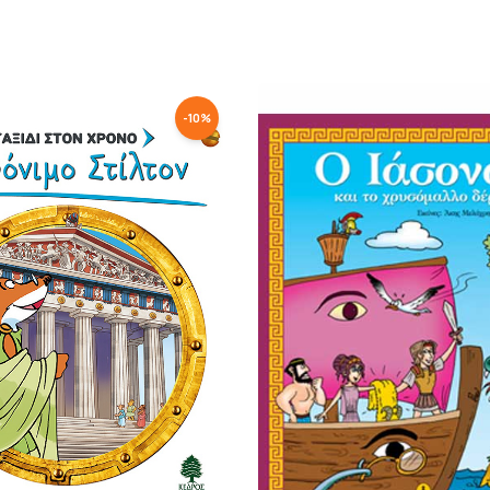
-
10
%