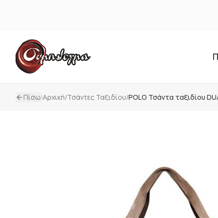
Π
|
Πίσω
Αρχική
/
Τσάντες Ταξιδίου
/
POLO Τσάντα ταξιδίου DUA