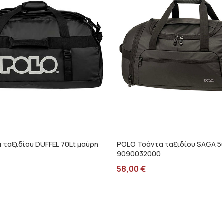
 ταξιδίου DUFFEL 70Lt μαύρη
POLO Τσάντα ταξιδίου SAGA 5
9090032000
58,00
€