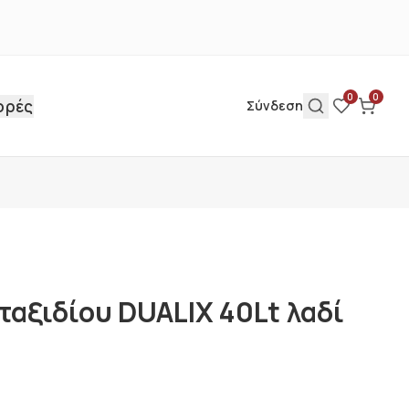
0
0
ορές
Σύνδεση
ταξιδίου DUALIX 40Lt λαδί