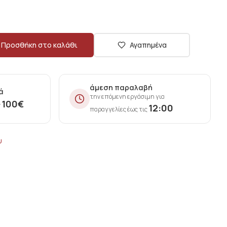
Προσθήκη στο καλάθι
Αγαπημένα
άμεση παραλαβή
ά
την επόμενη εργάσιμη για
100
€
ν
12:00
παραγγελίες έως τις
υ