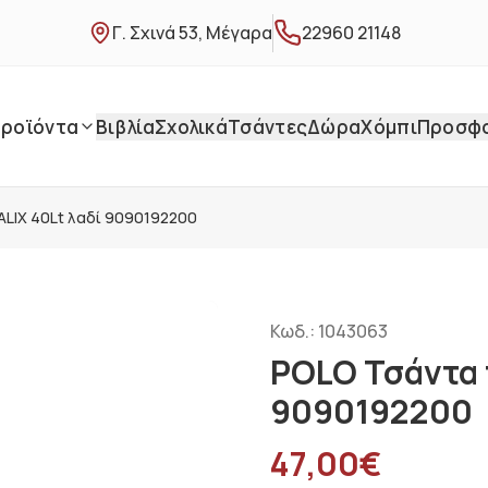
Γ. Σχινά 53, Μέγαρα
22960 21148
ροϊόντα
Βιβλία
Σχολικά
Τσάντες
Δώρα
Χόμπι
Προσφ
LIX 40Lt λαδί 9090192200
Κωδ.:
1043063
POLO Τσάντα 
9090192200
47,00
€