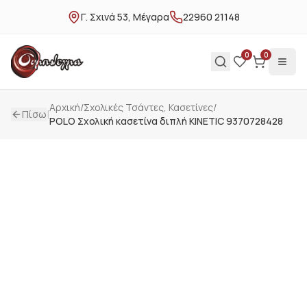
Γ. Σχινά 53, Μέγαρα
22960 21148
0
0
Αρχική
/
Σχολικές Τσάντες, Κασετίνες
/
|
Πίσω
POLO Σχολική κασετίνα διπλή KINETIC 9370728428