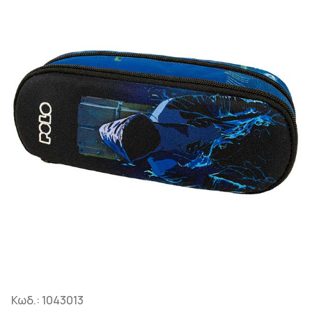
Κωδ.:
1043013