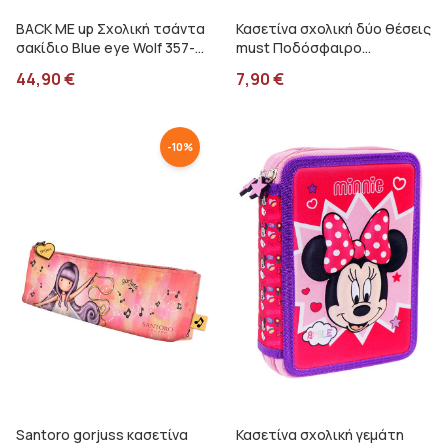
BACK ME up Σχολική τσάντα
Κασετίνα σχολική δύο θέσεις
σακίδιο Blue eye Wolf 357-
must Ποδόσφαιρο
33031
000587191
44,90
€
7,90
€
-
10
%
Santoro gorjuss κασετίνα
Κασετίνα σχολική γεμάτη