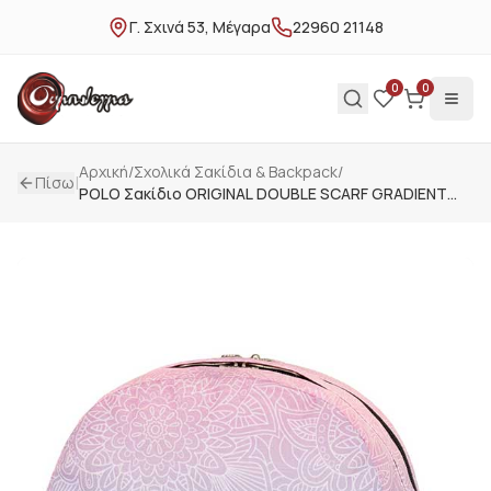
Γ. Σχινά 53, Μέγαρα
22960 21148
0
0
Αρχική
/
Σxολικά Σακίδια & Backpack
/
|
Πίσω
POLO Σακίδιο ORIGINAL DOUBLE SCARF GRADIENT
γκρι 9012628412