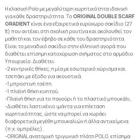
Η κλασική Polo με μεγαλύτερη χωρητικότητα ιδανική
για κάθε δραστηριότητα. Το
ORIGINAL DOUBLE SCARF
GRADIENT
είναι ένα εξαιρετικά ευρύχωρο σακίδιο (27
lt) που αντέχει στη σχολική ρουτίνα και ακολουθεί τον
μαθητή και τον έφηβο σε κάθε του δραστηριότητα.
Είναι τo μοναδικό σακίδιο στην ελληνική αγορά που
διαθέτει επίσημη κατοχύρωση σχήματος στο αρμόδιο
Υπουργείο. Διαθέτει:
-2 κεντρικές θήκες, η μία με εσωτερικό χώρισμα και
τσεπάκι με έξοδο για ακουστικά.
-1 μπροστινή τσέπη.
-1 πλαϊνή θήκη κινητού.
-Πλαϊνή θήκη για το παγούρι ή το πλαστικό μπουκάλι.
-Διαθέτει λαστιχένιο ιμάντα για επέκταση
χωρητικότητας, ώστε να μπορεί να χωράει
διαφορετικά μεγέθη μπουκαλιών ή άλλα αντικείμενα
(π.χ. ομπρέλες).
-ORIGINAL ανατομική τριγωνική πλάτη POLO, επίσημα