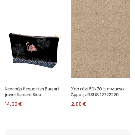
Νεσεσέρ δερματίνη Bug art
Χαρτόνι 50x70 τυπωμένο
jewel flamant Kiub
Άμμος URSUS 12722220
PMP03C04
14,00
€
2,00
€