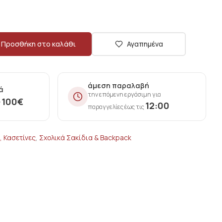
Προσθήκη στο καλάθι
Αγαπημένα
άμεση παραλαβή
ά
την επόμενη εργάσιμη για
100
€
ν
12:00
παραγγελίες έως τις
, Κασετίνες
,
Σxολικά Σακίδια & Backpack