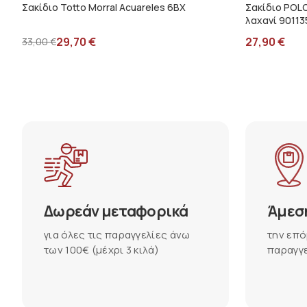
Σακίδιο Totto Morral Acuareles 6BX
Σακίδιο POL
λαχανί 90113
29,70
€
27,90
€
33,00
€
Δωρεάν μεταφορικά
Άμεσ
για όλες τις παραγγελίες άνω
την επό
των 100€ (μέχρι 3 κιλά)
παραγγε