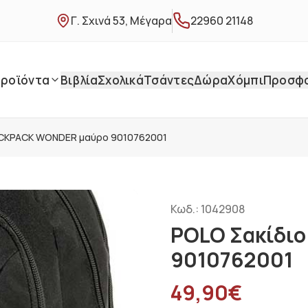
Γ. Σχινά 53, Μέγαρα
22960 21148
ροϊόντα
Βιβλία
Σχολικά
Τσάντες
Δώρα
Χόμπι
Προσφ
ACKPACK WONDER μαύρο 9010762001
Κωδ.:
1042908
POLO Σακίδι
9010762001
49,90
€