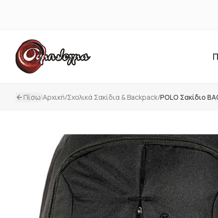
Π
|
Πίσω
Αρχική
/
Σxολικά Σακίδια & Backpack
/
POLO Σακίδιο B