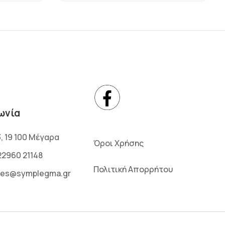
ωνία
3, 19 100 Μέγαρα
Όροι Χρήσης
22960 21148
Πολιτική Απορρήτου
les@symplegma.gr