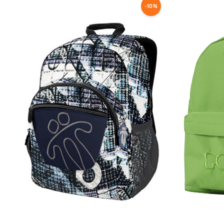
-
10
%