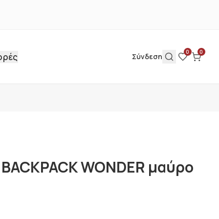
0
0
ορές
Σύνδεση
ο BACKPACK WONDER μαύρο