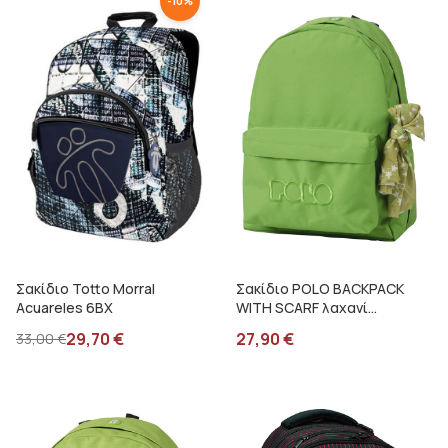
-
10
%
Σακίδιο Totto Morral
Σακίδιο POLO BACKPACK
Acuareles 6BX
WITH SCARF λαχανί
90113557 2018
29,70
€
27,90
€
33,00
€