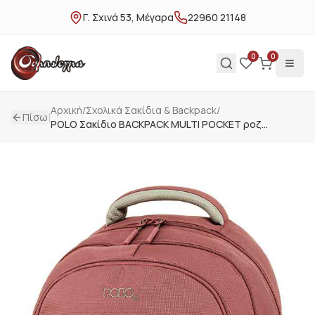
Γ. Σχινά 53, Μέγαρα
22960 21148
0
0
Αρχική
/
Σxολικά Σακίδια & Backpack
/
|
Πίσω
POLO Σακίδιο BACKPACK MULTI POCKET ροζ
9010643919