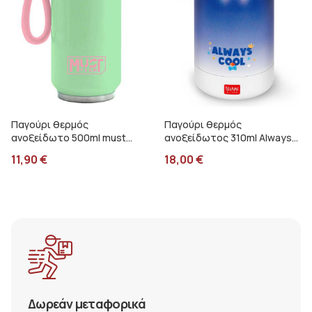
Παγούρι θερμός
Παγούρι θερμός
ανοξείδωτο 500ml must
ανοξείδωτος 310ml Always
πράσινο 000587506
cool Legami Πιγκουίνος
11,90
€
18,00
€
KSSB0007
Δωρεάν μεταφορικά