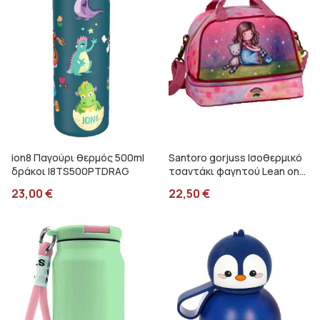
ion8 Παγούρι θερμός 500ml
Santoro gorjuss Ισοθερμικό
δράκοι I8TS500PTDRAG
τσαντάκι φαγητού Lean on
me Graffiti 247313
23,00
€
22,50
€