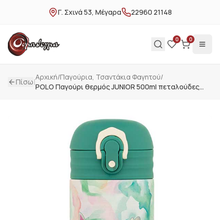
Γ. Σχινά 53, Μέγαρα
22960 21148
0
0
Αρχική
/
Παγούρια, Τσαντάκια Φαγητού
/
|
Πίσω
POLO Παγούρι θερμός JUNIOR 500ml πεταλούδες
9490338419