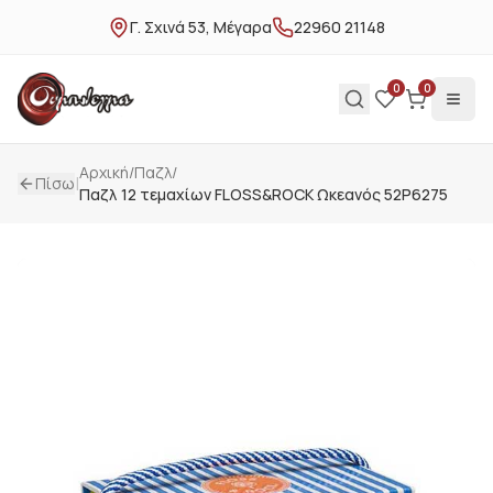
Γ. Σχινά 53, Μέγαρα
22960 21148
0
0
Αρχική
/
Παζλ
/
|
Πίσω
Παζλ 12 τεμαχίων FLOSS&ROCK Ωκεανός 52P6275