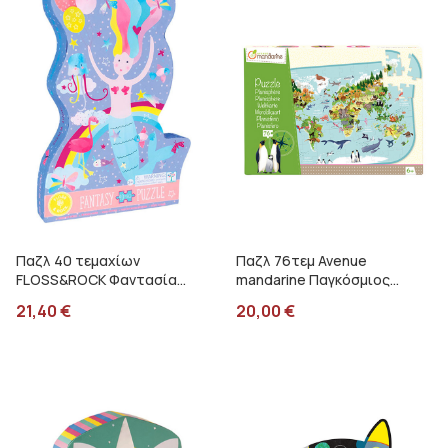
Παζλ 40 τεμαχίων
Παζλ 76τεμ Avenue
FLOSS&ROCK Φαντασία
mandarine Παγκόσμιος
49P6089
χάρτης PU014C
21,40
€
20,00
€