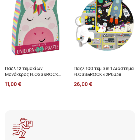
Παζλ 12 τεμαχίων
Παζλ 100 τεμ 3 in 1 Διάστημα
Μονόκερος FLOSS&ROCK
FLOSS&ROCK 42P6338
40P3597
11,00
€
26,00
€