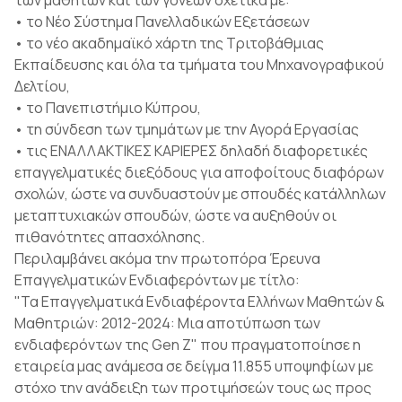
των μαθητών και των γονέων σχετικά με:
• το Νέο Σύστημα Πανελλαδικών Εξετάσεων
• το νέο ακαδημαϊκό χάρτη της Τριτοβάθμιας
Εκπαίδευσης και όλα τα τμήματα του Μηχανογραφικού
Δελτίου,
• το Πανεπιστήμιο Κύπρου,
• τη σύνδεση των τμημάτων με την Αγορά Εργασίας
• τις ΕΝΑΛΛΑΚΤΙΚΕΣ ΚΑΡΙΕΡΕΣ δηλαδή διαφορετικές
επαγγελματικές διεξόδους για αποφοίτους διαφόρων
σχολών, ώστε να συνδυαστούν με σπουδές κατάλληλων
μεταπτυχιακών σπουδών, ώστε να αυξηθούν οι
πιθανότητες απασχόλησης.
Περιλαμβάνει ακόμα την πρωτοπόρα Έρευνα
Επαγγελματικών Ενδιαφερόντων με τίτλο:
"Τα Επαγγελματικά Ενδιαφέροντα Ελλήνων Μαθητών &
Μαθητριών: 2012-2024: Μια αποτύπωση των
ενδιαφερόντων της Gen Z" που πραγματοποίησε η
εταιρεία μας ανάμεσα σε δείγμα 11.855 υποψηφίων με
στόχο την ανάδειξη των προτιμήσεών τους ως προς