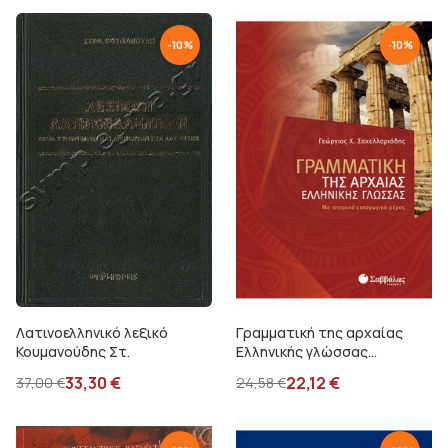
-
10
%
-
10
%
Λατινοελληνικό λεξικό
Γραμματική της αρχαίας
Κουμανούδης Στ.
Ελληνικής γλώσσας
Σακελλαριάδης Γ.
33,30
€
22,12
€
37,00
€
24,58
€