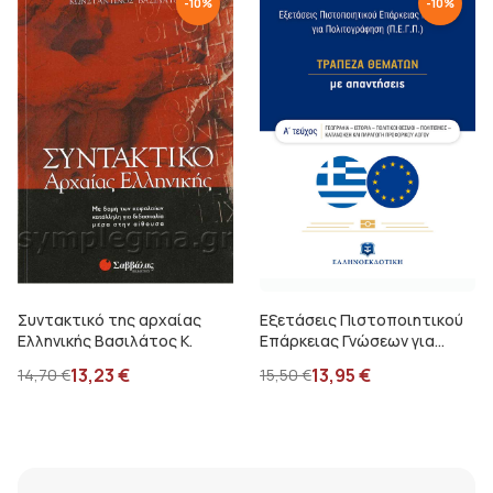
-
10
%
-
10
%
Συντακτικό της αρχαίας
Εξετάσεις Πιστοποιητικού
Ελληνικής Βασιλάτος Κ.
Επάρκειας Γνώσεων για
Πολιτογράφηση (Π.Ε.Γ.Π.) -
13,23
€
13,95
€
14,70
€
15,50
€
ΤΡΑΠΕΖΑ ΘΕΜΑΤΩΝ με
απαντήσεις – Α΄ τεύχος