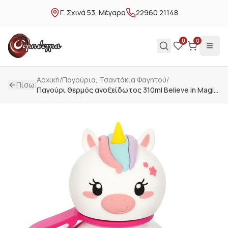
Γ. Σχινά 53, Μέγαρα
22960 21148
0
0
Αρχική
/
Παγούρια, Τσαντάκια Φαγητού
/
|
Πίσω
Παγούρι θερμός ανοξείδωτος 310ml Believe in Magic
Legami Μονόκερος SSB0023