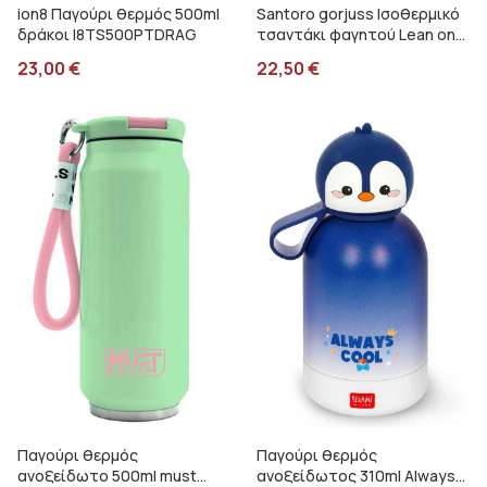
ion8 Παγούρι θερμός 500ml
Santoro gorjuss Ισοθερμικό
δράκοι I8TS500PTDRAG
τσαντάκι φαγητού Lean on
me Graffiti 247313
23,00
€
22,50
€
Παγούρι θερμός
Παγούρι θερμός
ανοξείδωτο 500ml must
ανοξείδωτος 310ml Always