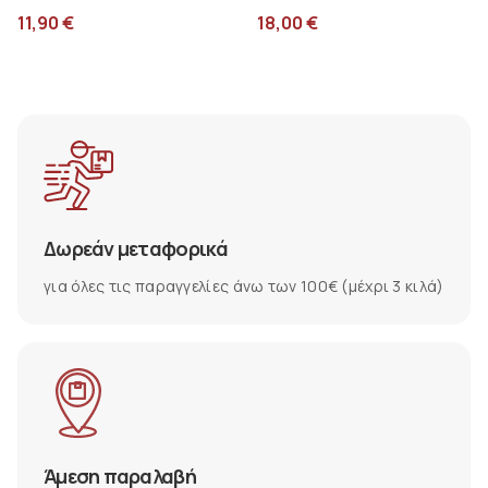
πράσινο 000587506
cool Legami Πιγκουίνος
11,90
€
18,00
€
KSSB0007
Δωρεάν μεταφορικά
για όλες τις παραγγελίες άνω των 100€ (μέχρι 3 κιλά)
Άμεση παραλαβή