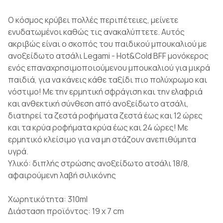
Ο κόσμος κρύβει πολλές περιπέτειες, μείνετε
ενυδατωμένοι καθώς τις ανακαλύπτετε. Αυτός
ακριβώς είναι ο σκοπός του παιδικού μπουκαλιού με
ανοξείδωτο ατσάλι Legami - Hot&Cold BFF μονόκερος
ενός επαναχρησιμοποιούμενου μπουκαλιού για μικρά
παιδιά, για να κάνεις κάθε ταξίδι πιο πολύχρωμο και
νόστιμο! Με την ερμητική σφράγιση και την ελαφριά
και ανθεκτική σύνθεση από ανοξείδωτο ατσάλι,
διατηρεί τα ζεστά ροφήματα ζεστά έως και 12 ώρες
και τα κρύα ροφήματα κρύα έως και 24 ώρες! Με
ερμητικό κλείσιμο για να μη στάζουν ανεπιθύμητα
υγρά.
Υλικό: διπλής στρώσης ανοξείδωτο ατσάλι 18/8,
αφαιρούμενη λαβή σιλικόνης
Χωρητικότητα: 310ml
Διάσταση προϊόντος: 19 x 7 cm