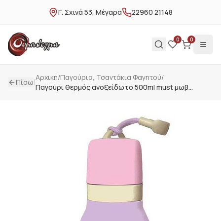
Γ. Σχινά 53, Μέγαρα
22960 21148
0
0
Αρχική
/
Παγούρια, Τσαντάκια Φαγητού
/
|
Πίσω
Παγούρι θερμός ανοξείδωτο 500ml must μωβ
παστέλ 000587498