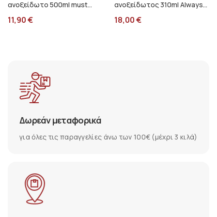
ανοξείδωτο 500ml must
ανοξείδωτος 310ml Always
πράσινο 000587506
cool Legami Πιγκουίνος
11,90
€
18,00
€
KSSB0007
Δωρεάν μεταφορικά
για όλες τις παραγγελίες άνω των 100€ (μέχρι 3 κιλά)