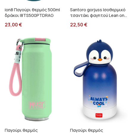
ion8 Παγούρι θερμός 500ml
Santoro gorjuss Ισοθερμικό
δράκοι I8TS500PTDRAG
τσαντάκι φαγητού Lean on
me Graffiti 247313
23,00
€
22,50
€
Παγούρι θερμός
Παγούρι θερμός