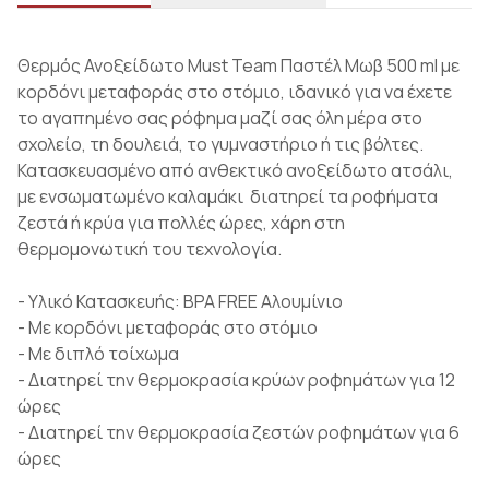
Θερμός Ανοξείδωτο Must Team Παστέλ Μωβ 500 ml με
κορδόνι μεταφοράς στο στόμιο, ιδανικό για να έχετε
το αγαπημένο σας ρόφημα μαζί σας όλη μέρα στο
σχολείο, τη δουλειά, το γυμναστήριο ή τις βόλτες.
Κατασκευασμένο από ανθεκτικό ανοξείδωτο ατσάλι,
με ενσωματωμένο καλαμάκι διατηρεί τα ροφήματα
ζεστά ή κρύα για πολλές ώρες, χάρη στη
θερμομονωτική του τεχνολογία.
- Υλικό Κατασκευής: BPA FREE Αλουμίνιο
- Με κορδόνι μεταφοράς στο στόμιο
- Με διπλό τοίχωμα
- Διατηρεί την θερμοκρασία κρύων ροφημάτων για 12
ώρες
- Διατηρεί την θερμοκρασία ζεστών ροφημάτων για 6
ώρες