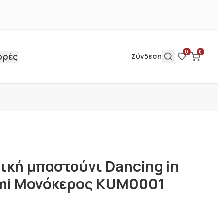
0
0
ορές
Σύνδεση
ική μπαστούνι Dancing in
ami Μονόκερος KUM0001