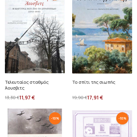
Τελευταίος σταθμός
Το σπίτι της σιωπής
Άουσβιτς
11,97
€
17,91
€
13,30
€
19,90
€
-
10
%
-
10
%