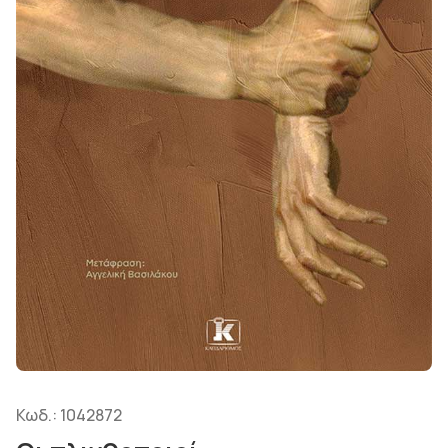
Κωδ.:
1042872