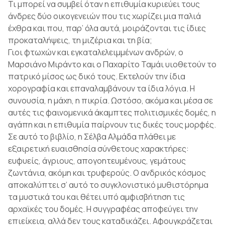
Τι μπορεί να συμβεί όταν η επιθυμία κυριεύει τους
άνδρες δύο οικογενειών που τις χωρίζει μια παλιά
έχθρα και που, παρ’ όλα αυτά, μοιράζονται τις ίδιες
προκαταλήψεις, τη μιζέρια και τη βία;
Γιοι φτωχών και εγκαταλελειμμένων ανδρών, ο
Μαρσιάνο Μιράντο και ο Παχαρίτο Ταμάι υιοθετούν το
πατρικό μίσος ως δικό τους. Εκτελούν την ίδια
χορογραφία και επαναλαμβάνουν τα ίδια λόγια. Η
συνουσία, η μάχη, η πικρία. Ωστόσο, ακόμα και μέσα σε
αυτές τις φαινομενικά άκαμπτες πολιτισμικές δομές, η
αγάπη και η επιθυμία παίρνουν τις δικές τους μορφές.
Σε αυτό το βιβλίο, η Σέλβα Αλμάδα πλάθει με
εξαιρετική ευαισθησία σύνθετους χαρακτήρες:
ευφυείς, άγριους, απογοητευμένους, γεμάτους
ζωντάνια, ακόμη και τρυφερούς. Ο ανδρικός κόσμος
αποκαλύπτει σ’ αυτό το συγκλονιστικό μυθιστόρημα
τα μυστικά του και θέτει υπό αμφισβήτηση τις
αρχαϊκές του δομές. Η συγγραφέας αποφεύγει την
επιείκεια, αλλά δεν τους καταδικάζει. Αφουγκράζεται