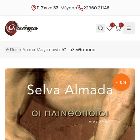
Γ. Σχινά 53, Μέγαρα
22960 21148
0
0
|
Πίσω
Αρχική
/
Λογοτεχνία
/
Οι πλινθοποιοί
-
10
%