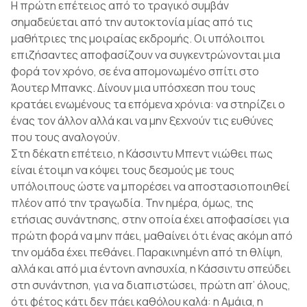
Η πρώτη επέτειος από το τραγικό συμβάν
σημαδεύεται από την αυτοκτονία μίας από τις
μαθήτριες της μοιραίας εκδρομής. Οι υπόλοιποι
επιζήσαντες αποφασίζουν να συγκεντρώνονται μια
φορά τον χρόνο, σε ένα απομονωμένο σπίτι στο
Άουτερ Μπανκς. Δίνουν μια υπόσχεση που τους
κρατάει ενωμένους τα επόμενα χρόνια: να στηρίζει ο
ένας τον άλλον αλλά και να μην ξεχνούν τις ευθύνες
που τους αναλογούν.
Στη δέκατη επέτειο, η Κάσσιντυ Μπεντ νιώθει πως
είναι έτοιμη να κόψει τους δεσμούς με τους
υπόλοιπους ώστε να μπορέσει να αποστασιοποιηθεί
πλέον από την τραγωδία. Την ημέρα, όμως, της
ετήσιας συνάντησης, στην οποία έχει αποφασίσει για
πρώτη φορά να μην πάει, μαθαίνει ότι ένας ακόμη από
την ομάδα έχει πεθάνει. Παρακινημένη από τη θλίψη,
αλλά και από μια έντονη ανησυχία, η Κάσσιντυ σπεύδει
στη συνάντηση, για να διαπιστώσει, πρώτη απ’ όλους,
ότι φέτος κάτι δεν πάει καθόλου καλά: η Αμάια, η