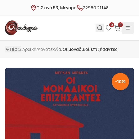
Γ. Σχινά 53, Μέγαρα
22960 21148
0
0
|
Πίσω
Αρχική
/
Λογοτεχνία
/
Οι μοναδικοί επιζήσαντες
-
10
%