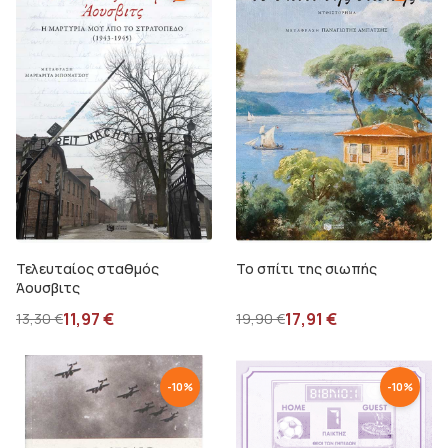
Τελευταίος σταθμός
Το σπίτι της σιωπής
Άουσβιτς
11,97
€
17,91
€
13,30
€
19,90
€
-
10
%
-
10
%