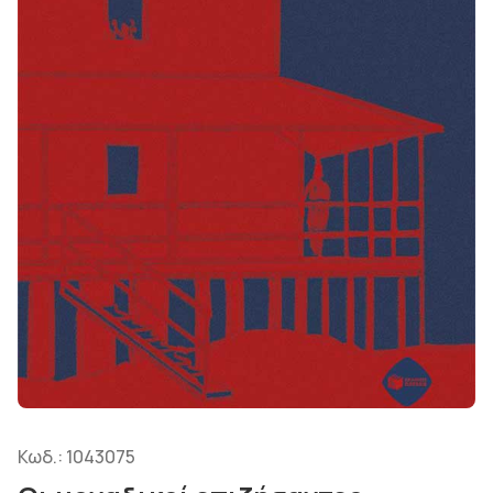
Κωδ.:
1043075