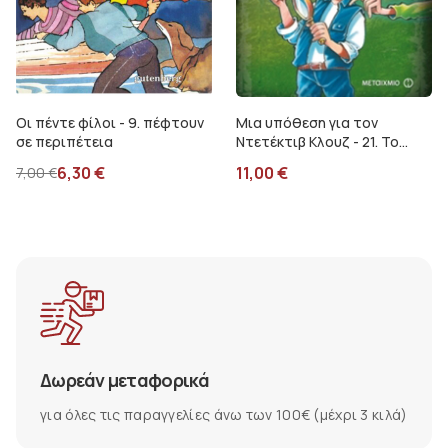
Οι πέντε φίλοι - 9. πέφτουν
Μια υπόθεση για τον
σε περιπέτεια
Ντετέκτιβ Κλουζ - 21. Το
τριφύλλι της ατυχίας
6,30
€
11,00
€
7,00
€
Δωρεάν μεταφορικά
για όλες τις παραγγελίες άνω των 100€ (μέχρι 3 κιλά)