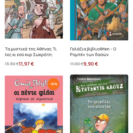
Τα μυστικά της Αθήνας Τι
Γαλάζια βιβλιοθήκη - Ο
λες κι εσύ κυρ Σωκράτη;
Ρομπέν των δασών
11,97
€
9,90
€
13,30
€
11,00
€
-
10
%