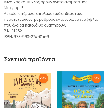
γυναίκας και κυκλοφορούν άνετα ανάμεσά μας.
Μπρρρρ!!!
Αστείο, υπέροχο, απολαυστικά αηδιαστικό,
περιπετειώδες, με ρυθμούς έντονους, να ένα βιβλίο
που όλα τα παιδιά θα αγαπήσουν.
Β.Κ.:01252
ISBN: 978-960-274-014-9
Σχετικά προϊόντα
-
10
%
-
10
%