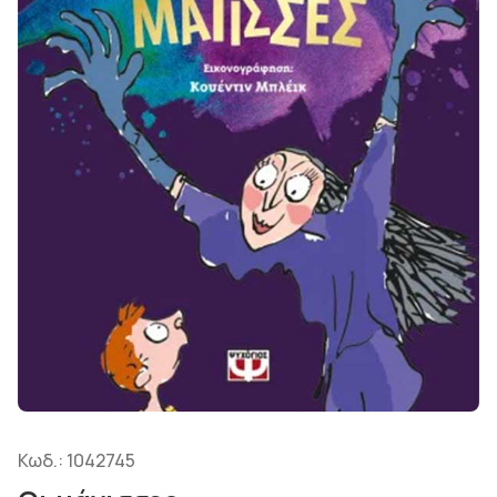
Κωδ.:
1042745