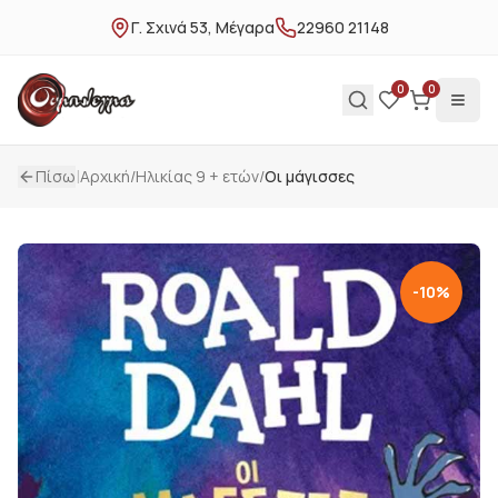
Γ. Σχινά 53, Μέγαρα
22960 21148
0
0
|
Πίσω
Αρχική
/
Ηλικίας 9 + ετών
/
Οι μάγισσες
-
10
%