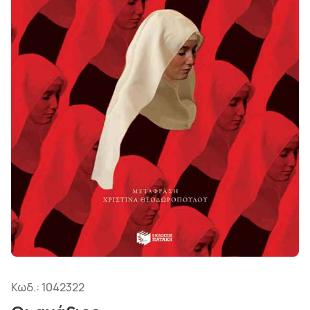
Κωδ.:
1042322