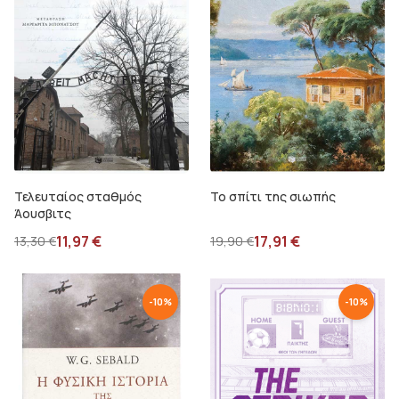
Τελευταίος σταθμός
Το σπίτι της σιωπής
Άουσβιτς
11,97
€
17,91
€
13,30
€
19,90
€
-
10
%
-
10
%