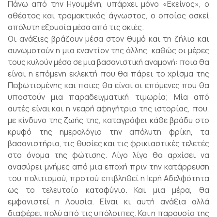
Πάνω από την Ηγουμένη, υπάρχει μόνο «Εκείνος», ο
αθέατος και τρομακτικός άγνωστος, ο οποίος ασκεί
απόλυτη εξουσία μέσα από τις σκιές.
Οι ανάξιες βράζουν μέσα στον θυμό και τη ζήλια και
συνωμοτούν η μια εναντίον της άλλης, καθώς οι μέρες
τους κυλούν μέσα σε μια βασανιστική αναμονή: ποια θα
είναι η επόμενη εκλεκτή που θα πάρει το χρίσμα της
Πεφωτισμένης και ποιες θα είναι οι επόμενες που θα
υποστούν μια παραδειγματική τιμωρία; Μία από
αυτές είναι και η νεαρή αφηγήτρια της ιστορίας, που,
με κίνδυνο της ζωής της, καταγράφει κάθε βράδυ στο
κρυφό της ημερολόγιο την απόλυτη φρίκη, τα
βασανιστήρια, τις θυσίες και τις φρικιαστικές τελετές
στο όνομα της φώτισης. Λίγο λίγο θα αρχίσει να
ανασύρει μνήμες από μια εποχή πριν την κατάρρευση
του πολιτισμού, προτού επιβληθεί η Ιερή Αδελφότητα
ως το τελευταίο καταφύγιο. Και μια μέρα, θα
εμφανιστεί η Λουσία. Είναι κι αυτή ανάξια αλλά
διαφέρει πολύ από τις υπόλοιπες. Και η παρουσία της