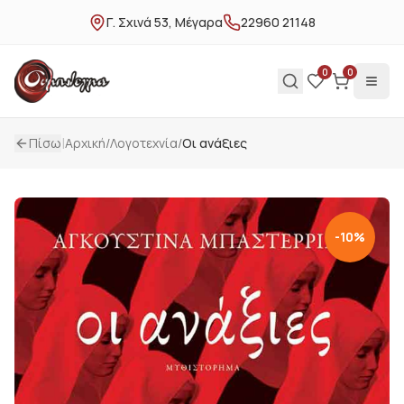
Γ. Σχινά 53, Μέγαρα
22960 21148
0
0
|
Πίσω
Αρχική
/
Λογοτεχνία
/
Οι ανάξιες
-
10
%