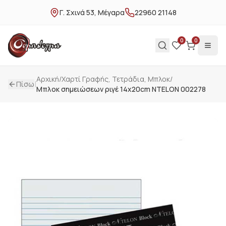
Γ. Σχινά 53, Μέγαρα
22960 21148
0
0
Αρχική
/
Χαρτί Γραφής, Τετράδια, Μπλοκ
/
|
Πίσω
Μπλοκ σημειώσεων ριγέ 14x20cm NTELON 002278