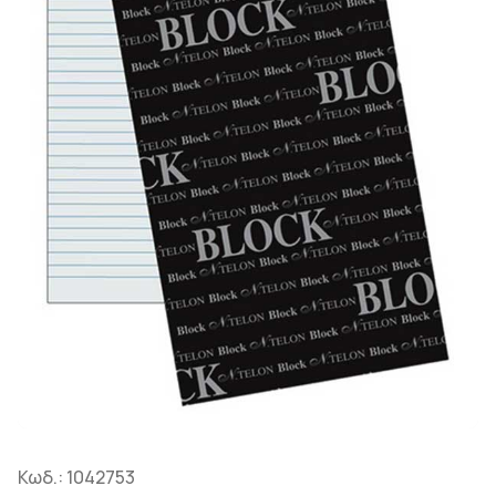
Κωδ.:
1042753