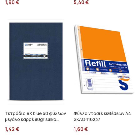
1,90
€
5,40
€
Τετράδιο eX blue 50 φύλλων
Φύλλα ντοσιέ εκθέσεων Α4
μεγάλο καρρέ 80gr salko
SKAG 116237
μπλε 2084
1,42
€
1,60
€