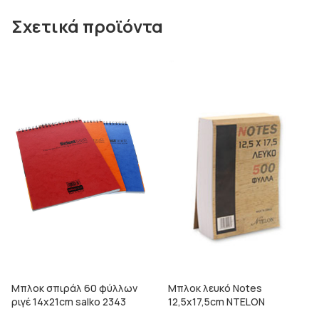
Σχετικά προϊόντα
Μπλοκ σπιράλ 60 φύλλων
Μπλοκ λευκό Notes
ριγέ 14x21cm salko 2343
12,5x17,5cm NTELON